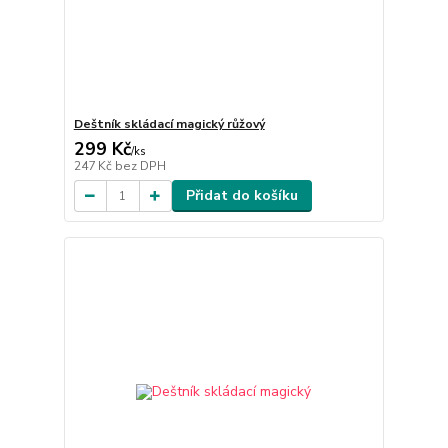
Deštník skládací magický růžový
299 Kč
/
ks
247 Kč
bez DPH
Přidat do košíku