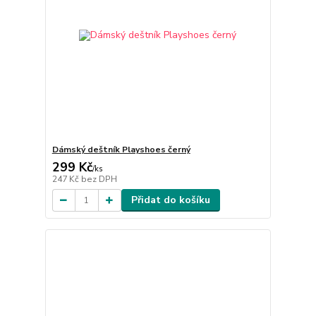
Dámský deštník Playshoes černý
299 Kč
/
ks
247 Kč
bez DPH
Přidat do košíku