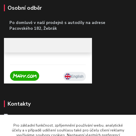
Osobní odběr
Po domluvě v naší prodejně s autodíly
na adrese
Pacovského 182, Žebrák
Kontakty
Pro základní funkčnost, zpříjemnění používání webu, analytické
+420 604 921 321
účely a v případě udělení souhlasu také pro účely cílení reklamy
v pracovní době po - pá 9 - 16
využíváme soubory cookies. Nastavení vlastních preferencí