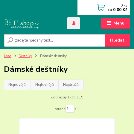
0
ks
za
0,00 Kč
Menu
Hledat
Úvod
Deštníky
Dámské deštníky
Dámské deštníky
Nejnovější
Nejlevnější
Nejdražší
Zobrazuji 1-15 z 15
strana
z 1