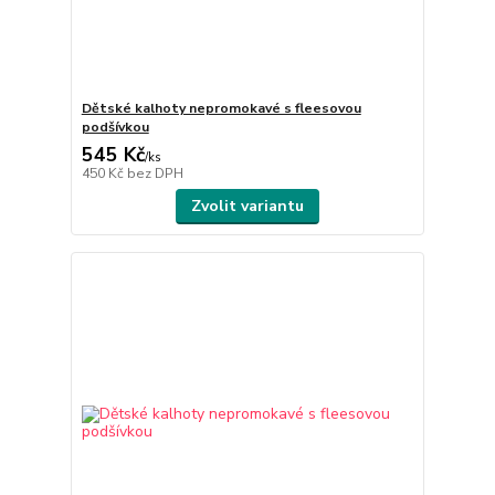
Dětské kalhoty nepromokavé s fleesovou
podšívkou
545 Kč
/
ks
450 Kč
bez DPH
Zvolit variantu