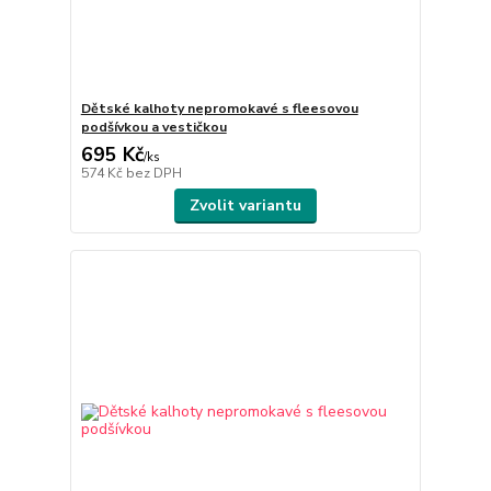
Dětské kalhoty nepromokavé s fleesovou
podšívkou a vestičkou
695 Kč
/
ks
574 Kč
bez DPH
Zvolit variantu