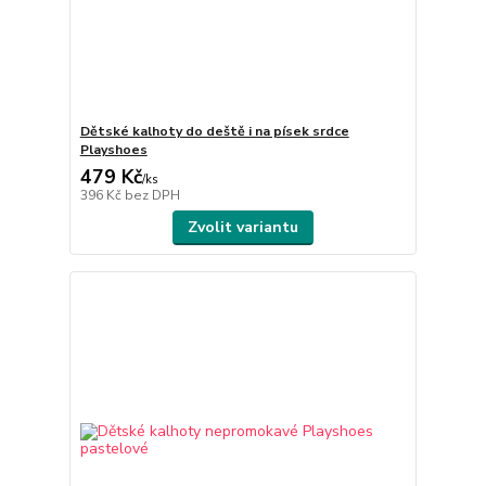
Dětské kalhoty do deště i na písek srdce
Playshoes
479 Kč
/
ks
396 Kč
bez DPH
Zvolit variantu