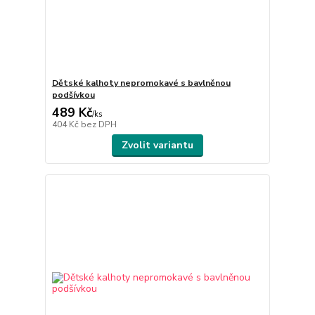
Dětské kalhoty nepromokavé s bavlněnou
podšívkou
489 Kč
/
ks
404 Kč
bez DPH
Zvolit variantu