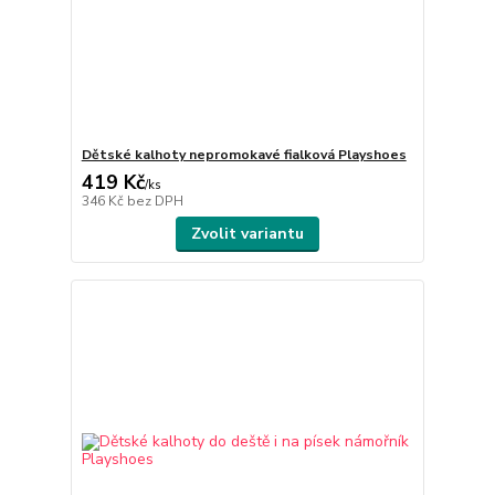
Dětské kalhoty nepromokavé fialková Playshoes
419 Kč
/
ks
346 Kč
bez DPH
Zvolit variantu