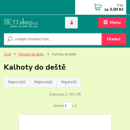
0
ks
za
0,00 Kč
Menu
Hledat
Úvod
Oblečení do deště
Kalhoty do deště
Kalhoty do deště
Nejnovější
Nejlevnější
Nejdražší
Zobrazuji 1-36 z 36
strana
z 1