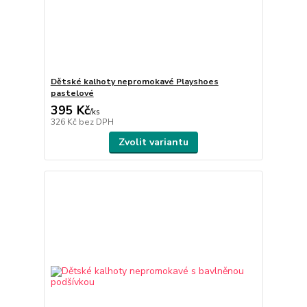
Dětské kalhoty nepromokavé Playshoes
pastelové
395 Kč
/
ks
326 Kč
bez DPH
Zvolit variantu