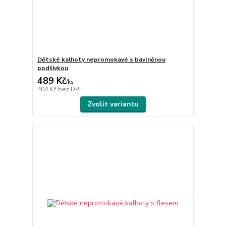
Dětské kalhoty nepromokavé s bavlněnou
podšívkou
489 Kč
/
ks
404 Kč
bez DPH
Zvolit variantu