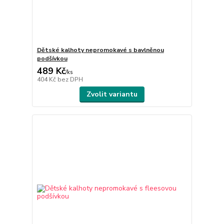
Dětské kalhoty nepromokavé s bavlněnou
podšívkou
489 Kč
/
ks
404 Kč
bez DPH
Zvolit variantu