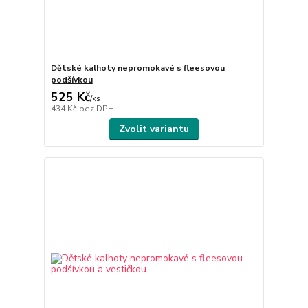
Dětské kalhoty nepromokavé s fleesovou
podšívkou
525 Kč
/
ks
434 Kč
bez DPH
Zvolit variantu