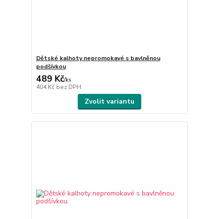
Dětské kalhoty nepromokavé s bavlněnou
podšívkou
489 Kč
/
ks
404 Kč
bez DPH
Zvolit variantu