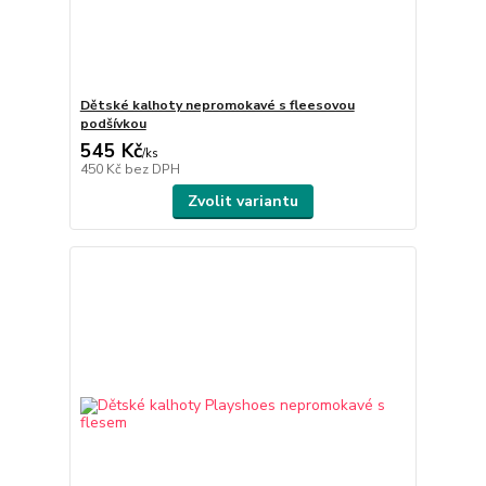
Dětské kalhoty nepromokavé s fleesovou
podšívkou
545 Kč
/
ks
450 Kč
bez DPH
Zvolit variantu