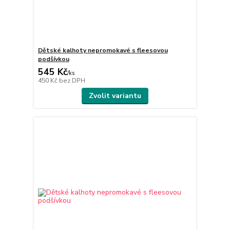
Dětské kalhoty nepromokavé s fleesovou
podšívkou
545 Kč
/
ks
450 Kč
bez DPH
Zvolit variantu