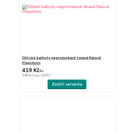
Dětské kalhoty nepromokavé tmavá fialová
Playshoes
419 Kč
/
ks
346 Kč
bez DPH
Zvolit variantu