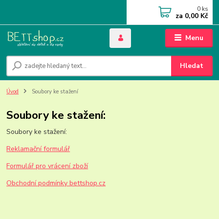
0
ks
za
0,00 Kč
Menu
Hledat
Úvod
Soubory ke stažení
Soubory ke stažení:
Soubory ke stažení:
Reklamační formulář
Formulář pro vrácení zboží
Obchodní podmínky bettshop.cz