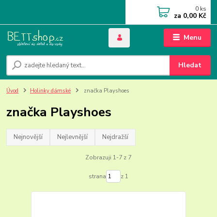
0
ks
za
0,00 Kč
Menu
Hledat
Úvod
Holinky dámské
značka Playshoes
značka Playshoes
Nejnovější
Nejlevnější
Nejdražší
Zobrazuji 1-7 z 7
strana
z 1