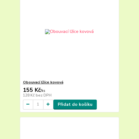
Obouvací lžíce kovová
155 Kč
/
ks
128 Kč
bez DPH
Přidat do košíku