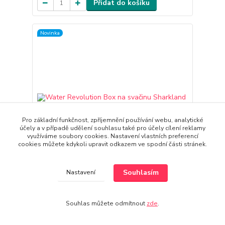
Přidat do košíku
Novinka
Pro základní funkčnost, zpříjemnění používání webu, analytické
účely a v případě udělení souhlasu také pro účely cílení reklamy
využíváme soubory cookies. Nastavení vlastních preferencí
cookies můžete kdykoli upravit odkazem ve spodní části stránek.
Souhlasím
Nastavení
Water Revolution Box na svačinu Sharkland Plast,
17 x 13 x 6 cm
116 Kč
Souhlas můžete odmítnout
zde
.
96 Kč
bez DPH