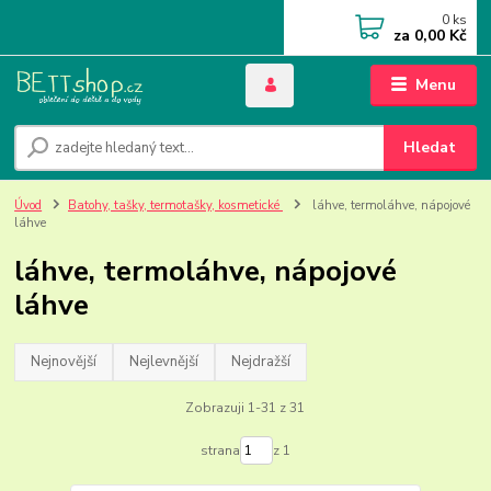
0
ks
za
0,00 Kč
Menu
Hledat
Úvod
Batohy, tašky, termotašky, kosmetické
láhve, termoláhve, nápojové
láhve
láhve, termoláhve, nápojové
láhve
Nejnovější
Nejlevnější
Nejdražší
Zobrazuji 1-31 z 31
strana
z 1