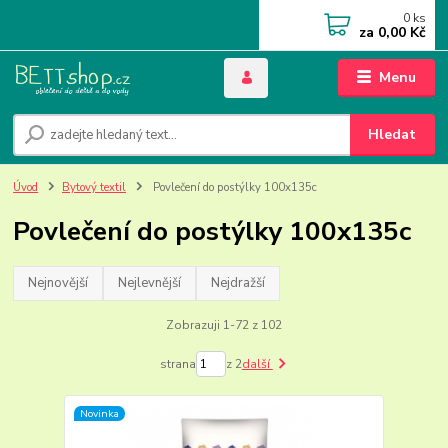
0
ks
za
0,00 Kč
Menu
Hledat
Úvod
Bytový textil
Povlečení do postýlky 100x135c
Povlečení do postýlky 100x135c
Nejnovější
Nejlevnější
Nejdražší
Zobrazuji 1-72 z 102
strana
z 2
další
Novinka