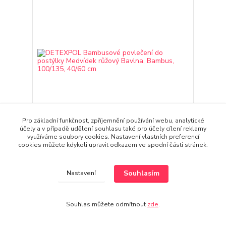
Pro základní funkčnost, zpříjemnění používání webu, analytické
účely a v případě udělení souhlasu také pro účely cílení reklamy
využíváme soubory cookies. Nastavení vlastních preferencí
DETEXPOL Bambusové povlečení do postýlky
cookies můžete kdykoli upravit odkazem ve spodní části stránek.
Medvídek růžový Bavlna, Bambus, 100/135, 40/60
cm
406 Kč
Souhlasím
Nastavení
335 Kč
bez DPH
Přidat do košíku
Souhlas můžete odmítnout
zde
.