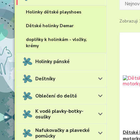
Nejnově
Holinky dětské playshoes
Zobrazuji 
Dětské holinky Demar
doplňky k holinkám - vložky,
krémy
Holinky pánské
Deštníky
Oblečení do deště
K vodě plavky-botky-
osušky
Nafukovačky a plavecké
Dětské 
pomůcky
motork