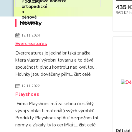
pěnové koberce
435 K
360 Kč
b
Novinky
12.11.2024
Evercreatures
Evercreatures je jediná britská značka ,
která vlastní výrobní továrnu a to dává
společnosti plnou kontrolu nad kvalitou .
Holinky jsou dováženy přím...
číst celé
12.11.2022
Playshoes
Firma Playshoes má za sebou rozsáhlý
vývoj v oblasti materiálů svých výrobků.
Produkty Playshoes splňují bezpečnostní
normy a získaly tyto certifikát...
číst celé
Dětské 