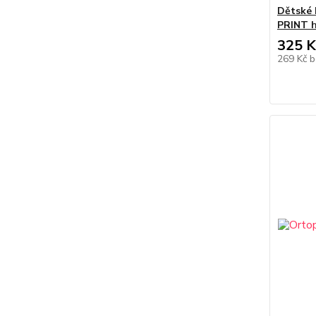
Dětské
PRINT h
325 K
269 Kč
b