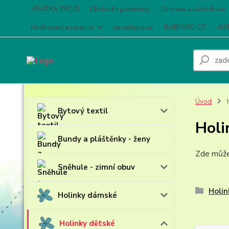
VRATKA ZBOŽÍ
Obchodní podmínky
Ochrana osobních dat
Hodnocení a recenze
Jak nakupovat
BABYVECI.CZ
AUT
Úvod
H
Bytový textil
Holi
Bundy a pláštěnky - ženy
Zde může 
Sněhule - zimní obuv
Holin
Holinky dámské
Holinky dětské