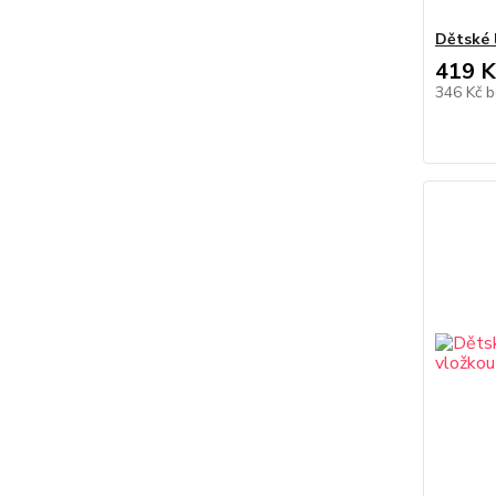
Dětské 
419 K
346 Kč
b