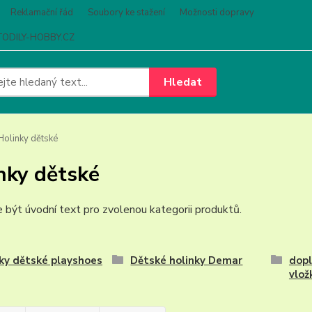
Reklamační řád
Soubory ke stažení
Možnosti dopravy
ODILY-HOBBY.CZ
Hledat
olinky dětské
nky dětské
být úvodní text pro zvolenou kategorii produktů.
ky dětské playshoes
Dětské holinky Demar
dopl
vlož