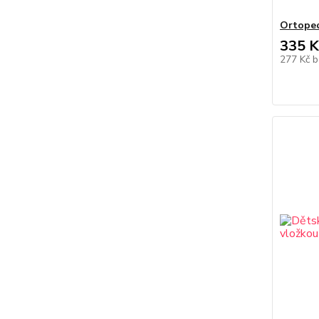
Ortoped
335 K
277 Kč
b