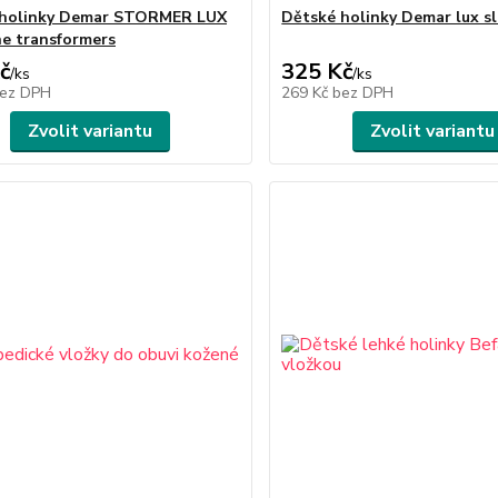
 holinky Demar STORMER LUX
Dětské holinky Demar lux s
e transformers
č
325 Kč
/
ks
/
ks
ez DPH
269 Kč
bez DPH
Zvolit variantu
Zvolit variantu