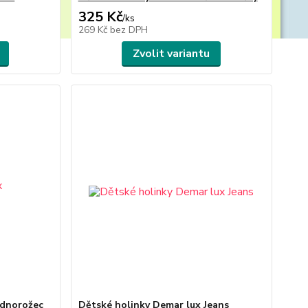
325 Kč
/
ks
269 Kč
bez DPH
Zvolit variantu
ednorožec
Dětské holinky Demar lux Jeans