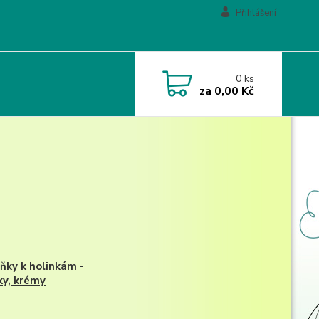
Přihlášení
0
ks
za
0,00 Kč
ňky k holinkám -
ky, krémy