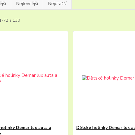
jší
Nejlevnější
Nejdražší
1-72 z 130
holinky Demar lux auta a
Dětské holinky Demar lux a
y