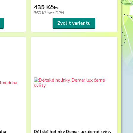
435 Kč
/
ks
360 Kč
bez DPH
Zvolit variantu
uha
Dětské holinky Demar lux černé květy