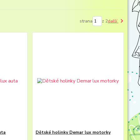
strana
z 2
další
uta
Dětské holinky Demar lux motorky