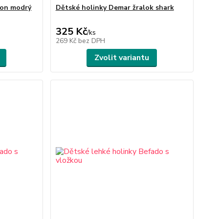
lon modrý
Dětské holinky Demar žralok shark
325 Kč
/
ks
269 Kč
bez DPH
Zvolit variantu