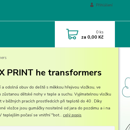
Přihlášení
0
ks
za
0,00 Kč
mers
 PRINT he transformers
ní a odolná obuv do deště s měkkou hřejivou vložkou, ve
h zůstanou dětské nohy v teple a suchu. Vyjímatelnou vložku
t v běžných pracích prostředcích při teplotě do 40 . Díky
ené vložce jsou gumáčky nositelné od jara do pozdimu a i na
V teplejším počasí se vnitřní "bot...
celý popis