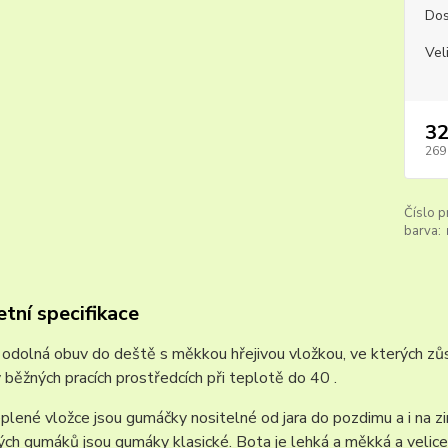
Dos
Vel
32
269
Číslo p
barva:
tní specifikace
a odolná obuv do deště s měkkou hřejivou vložkou, ve kterých z
v běžných pracích prostředcích při teplotě do 40 .
plené vložce jsou gumáčky nositelné od jara do pozdimu a i na zim
ch gumáků jsou gumáky klasické. Bota je lehká a měkká a velice