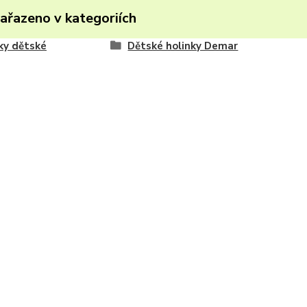
zařazeno v kategoriích
ky dětské
Dětské holinky Demar