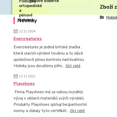
pěnové koberce
Zboží 
Holin
Novinky
12.11.2024
Evercreatures
Evercreatures je jediná britská značka ,
která vlastní výrobní továrnu a to dává
společnosti plnou kontrolu nad kvalitou .
Holinky jsou dováženy přím...
číst celé
12.11.2022
Playshoes
Firma Playshoes má za sebou rozsáhlý
vývoj v oblasti materiálů svých výrobků.
Produkty Playshoes splňují bezpečnostní
normy a získaly tyto certifikát...
číst celé