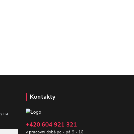
Kontakty
ly
na
+420 604 921 321
v pracovní době po - pá 9 - 16