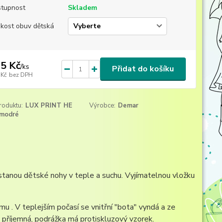
tupnost
Skladem
ikost obuv dětská
5 Kč
/
ks
Přidat do košíku
 Kč
bez DPH
roduktu:
LUX PRINT HE
Výrobce:
Demar
modré
ůstanou dětské nohy v teple a suchu. Vyjímatelnou vložku
u . V teplejším počasí se vnitřní "bota" vyndá a ze
 příjemná, podrážka má protiskluzový vzorek.