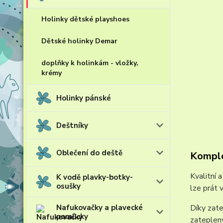
Holinky dětské playshoes
Dětské holinky Demar
doplňky k holinkám - vložky,
krémy
Holinky pánské
Deštníky
Oblečení do deště
Komple
Kvalitní 
K vodě plavky-botky-
osušky
lze prát 
Nafukovačky a plavecké
Díky zate
pomůcky
zateplený