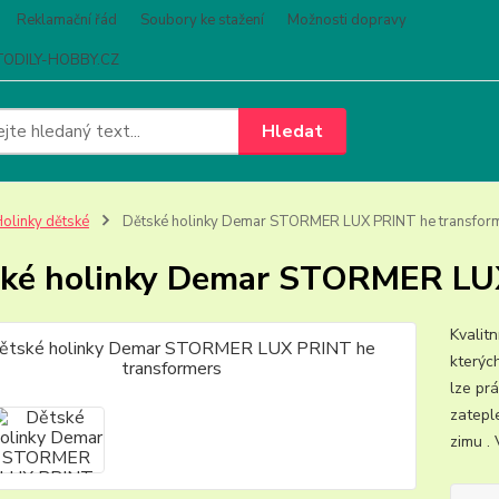
Reklamační řád
Soubory ke stažení
Možnosti dopravy
ODILY-HOBBY.CZ
Hledat
olinky dětské
Dětské holinky Demar STORMER LUX PRINT he transfor
ké holinky Demar STORMER LUX
Kvalit
kterýc
lze prá
zatepl
zimu . 