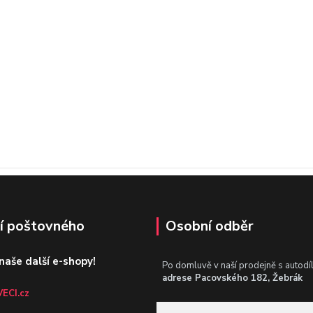
í poštovného
Osobní odběr
 naše další e-shopy!
Po domluvě v naší prodejně s autodí
adrese Pacovského 182, Žebrák
ECI.cz