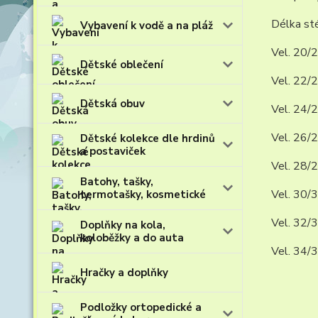
Délka sté
Vybavení k vodě a na pláž
Vel. 20/2
Dětské oblečení
Vel. 22/2
Dětská obuv
Vel. 24/2
Vel. 26/2
Dětské kolekce dle hrdinů
a postaviček
Vel. 28/2
Batohy, tašky,
Vel. 30/3
termotašky, kosmetické
Vel. 32/3
Doplňky na kola,
koloběžky a do auta
Vel. 34/3
Hračky a doplňky
Podložky ortopedické a