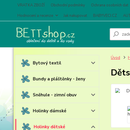
VRATKA ZBOŽÍ
Obchodní podmínky
Ochrana osobních dat
Hodnocení a recenze
Jak nakupovat
BABYVECI.CZ
AUT
Úvod
H
Bytový textil
Děts
Bundy a pláštěnky - ženy
Sněhule - zimní obuv
Holinky dámské
Holinky dětské