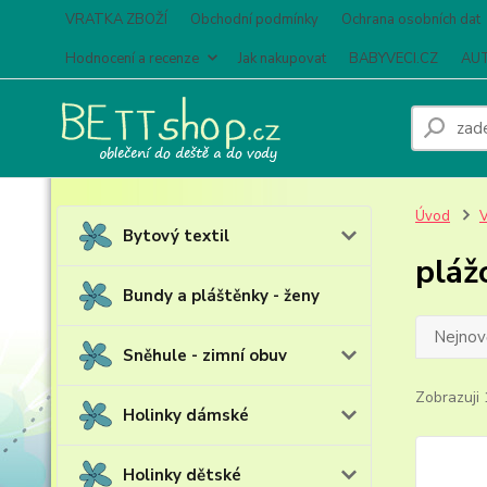
VRATKA ZBOŽÍ
Obchodní podmínky
Ochrana osobních dat
Hodnocení a recenze
Jak nakupovat
BABYVECI.CZ
AUT
Úvod
V
Bytový textil
pláž
Bundy a pláštěnky - ženy
Nejnově
Sněhule - zimní obuv
Zobrazuji 
Holinky dámské
Holinky dětské