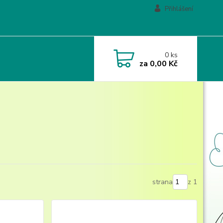
Přihlášení
0
ks
za
0,00 Kč
strana
z 1