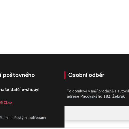
í poštovného
Osobní odběr
 naše další e-shopy!
Po domluvě v naší prodejně s autodí
adrese Pacovského 182, Žebrák
ECI.cz
čkami a dětskými potřebami