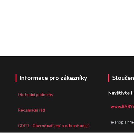
Informace pro zákazníky
Sloučen
Navštivte i
Obchodní podmínky
www.BABYV
Reklamační řád
e-shop s hra
GDPR - Obecné nařízení o ochraně údajů