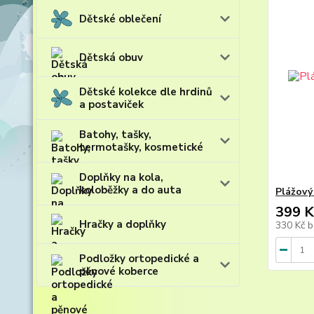
Dětské oblečení
Dětská obuv
Dětské kolekce dle hrdinů
a postaviček
Batohy, tašky,
termotašky, kosmetické
Doplňky na kola,
koloběžky a do auta
Plážový
399 K
Hračky a doplňky
330 Kč
b
Podložky ortopedické a
pěnové koberce