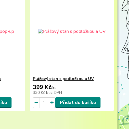
p
Plážový stan s podložkou a UV
399 Kč
/
ks
330 Kč
bez DPH
šíku
Přidat do košíku