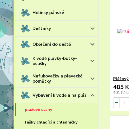
Holinky pánské
Deštníky
Oblečení do deště
K vodě plavky-botky-
osušky
Nafukovačky a plavecké
Plážový
pomůcky
485 K
401 Kč
b
Vybavení k vodě a na pláž
plážové stany
Tašky chladící a chladničky