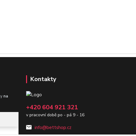
Kontakty
ly
na
+420 604 921 321
v pracovní době po - pá 9 - 16
info@bettshop.cz