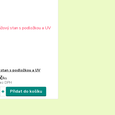
 stan s podložkou a UV
č
/
ks
ez DPH
Přidat do košíku