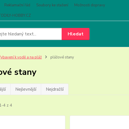
Reklamační řád
Soubory ke stažení
Možnosti dopravy
ODILY-HOBBY.CZ
Hledat
ybavení k vodě a na pláž
plážové stany
ové stany
jší
Nejlevnější
Nejdražší
1-4 z 4