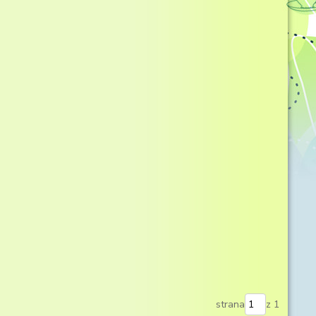
strana
z 1