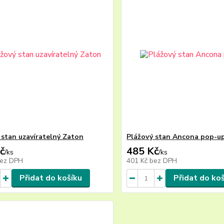
 stan uzavíratelný Zaton
Plážový stan Ancona pop-u
č
485 Kč
/
ks
/
ks
ez DPH
401 Kč
bez DPH
Přidat do košíku
Přidat do ko