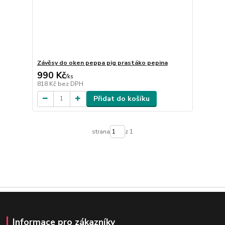
Závěsy do oken peppa pig prastáko pepina
990 Kč
/
ks
818 Kč
bez DPH
Přidat do košíku
strana
z 1
Informace pro zákazníky