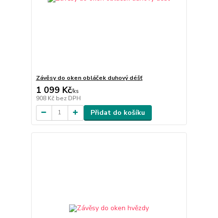
Závěsy do oken obláček duhový déšť
1 099 Kč
/
ks
908 Kč
bez DPH
Přidat do košíku