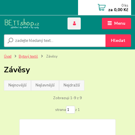
0
ks
za
0,00 Kč
Menu
Hledat
Úvod
Bytový textil
Závěsy
Závěsy
Nejnovější
Nejlevnější
Nejdražší
Zobrazuji 1-9 z 9
strana
z 1