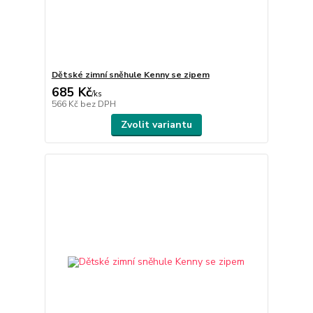
Dětské zimní sněhule Kenny se zipem
685 Kč
/
ks
566 Kč
bez DPH
Zvolit variantu