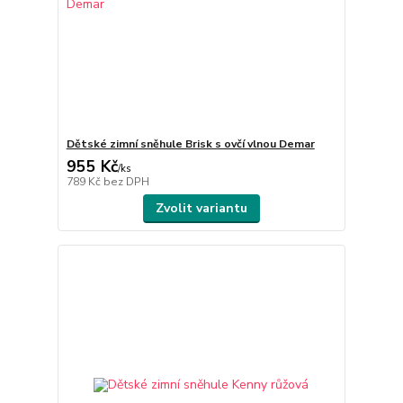
Dětské zimní sněhule Brisk s ovčí vlnou Demar
955 Kč
/
ks
789 Kč
bez DPH
Zvolit variantu