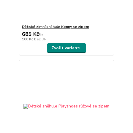
Dětské zimní sněhule Kenny se zipem
685 Kč
/
ks
566 Kč
bez DPH
Zvolit variantu