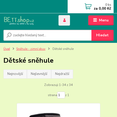
0
ks
za
0,00 Kč
Menu
Hledat
Úvod
Sněhule - zimní obuv
Dětské sněhule
Dětské sněhule
Nejnovější
Nejlevnější
Nejdražší
Zobrazuji 1-34 z 34
strana
z 1