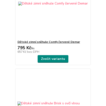
Dětské zimní sněhule Comfy červené Demar
795 Kč
/
ks
657 Kč
bez DPH
Zvolit variantu