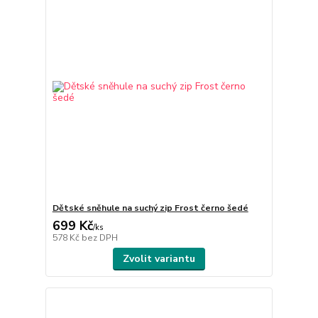
Dětské sněhule na suchý zip Frost černo šedé
699 Kč
/
ks
578 Kč
bez DPH
Zvolit variantu