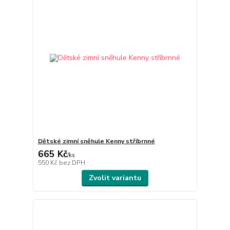
Dětské zimní sněhule Kenny stříbrnné
665 Kč
/
ks
550 Kč
bez DPH
Zvolit variantu