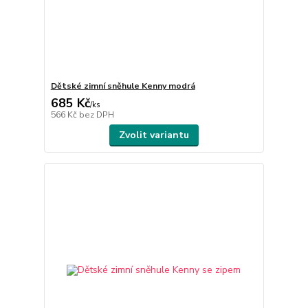
Dětské zimní sněhule Kenny modrá
685 Kč
/
ks
566 Kč
bez DPH
Zvolit variantu