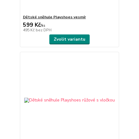
Dětské sněhule Playshoes vesmír
599 Kč
/
ks
495 Kč
bez DPH
Zvolit variantu