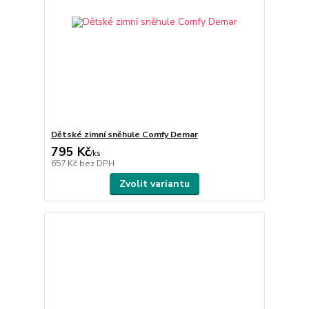
Dětské zimní sněhule Comfy Demar
795 Kč
/
ks
657 Kč
bez DPH
Zvolit variantu