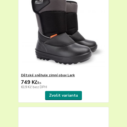
Dětské sněhule zimní obuv Lark
749 Kč
/
ks
619 Kč
bez DPH
Zvolit variantu