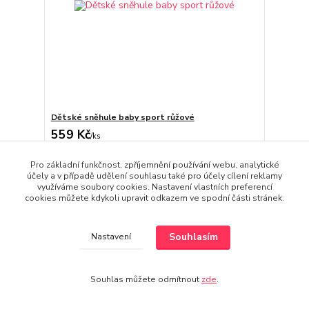
Dětské sněhule baby sport růžové
559 Kč
/
ks
462 Kč
bez DPH
Pro základní funkčnost, zpříjemnění používání webu, analytické
Zvolit variantu
účely a v případě udělení souhlasu také pro účely cílení reklamy
využíváme soubory cookies. Nastavení vlastních preferencí
cookies můžete kdykoli upravit odkazem ve spodní části stránek.
Souhlasím
Nastavení
Souhlas můžete odmítnout
zde
.