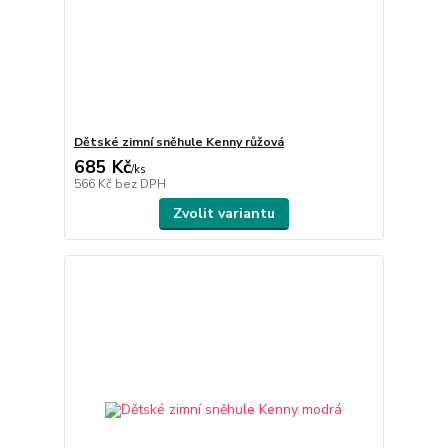
Dětské zimní sněhule Kenny růžová
685 Kč
/
ks
566 Kč
bez DPH
Zvolit variantu