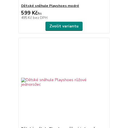
Dětské sněhule Playshoes modré
599 Kč
/
ks
495 Kč
bez DPH
Zvolit variantu