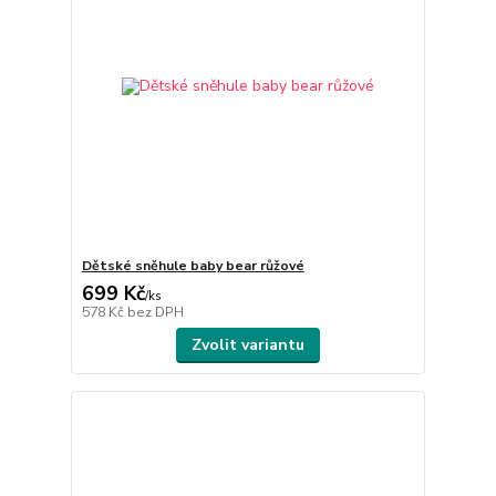
Dětské sněhule baby bear růžové
699 Kč
/
ks
578 Kč
bez DPH
Zvolit variantu