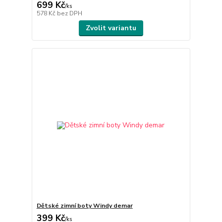
699 Kč
/
ks
578 Kč
bez DPH
Zvolit variantu
Dětské zimní boty Windy demar
399 Kč
/
ks