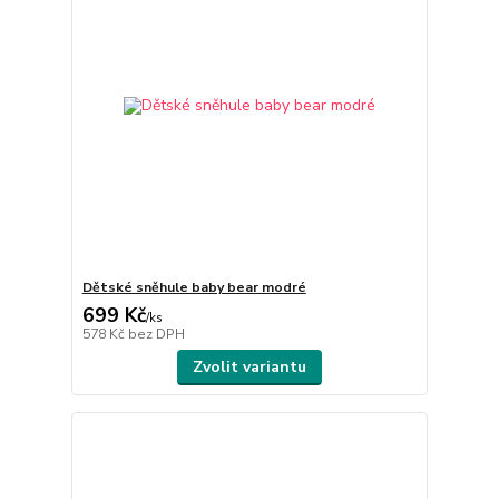
Dětské sněhule baby bear modré
699 Kč
/
ks
578 Kč
bez DPH
Zvolit variantu