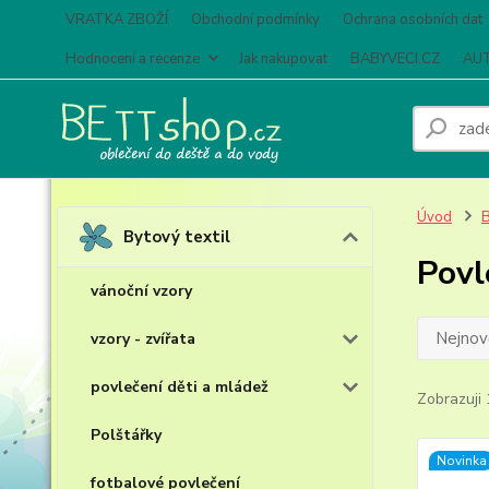
VRATKA ZBOŽÍ
Obchodní podmínky
Ochrana osobních dat
Hodnocení a recenze
Jak nakupovat
BABYVECI.CZ
AUT
Úvod
B
Bytový textil
Povl
vánoční vzory
Nejnově
vzory - zvířata
povlečení děti a mládež
Zobrazuji 
Polštářky
Novinka
fotbalové povlečení