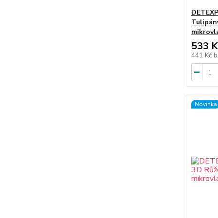
DETEXPO
Tulipán
mikrovl
533 K
441 Kč
b
Novinka