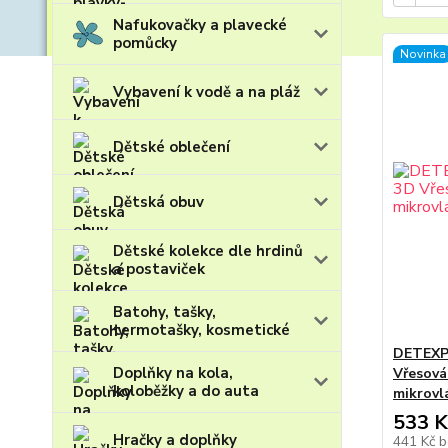
Nafukovačky a plavecké
pomůcky
Novinka
Vybavení k vodě a na pláž
Dětské oblečení
Dětská obuv
Dětské kolekce dle hrdinů
a postaviček
Batohy, tašky,
termotašky, kosmetické
DETEXPO
Doplňky na kola,
Vřesová
koloběžky a do auta
mikrovl
533 K
Hračky a doplňky
441 Kč
b