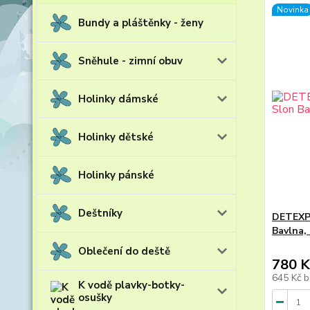
Novinka
Bundy a pláštěnky - ženy
Sněhule - zimní obuv
Holinky dámské
Holinky dětské
Holinky pánské
Deštníky
DETEXPO
Bavlna,
Oblečení do deště
780 K
645 Kč
b
K vodě plavky-botky-
osušky