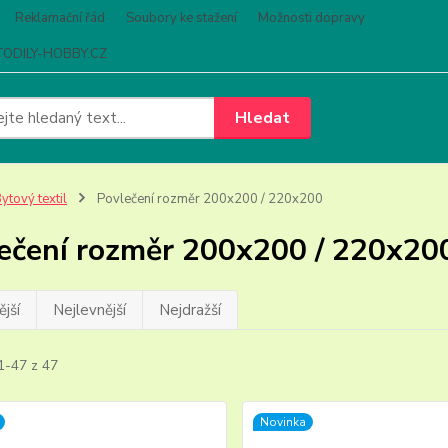
Reklamační řád
Soubory ke stažení
Možnosti dopravy
ODILY-HOBBY.CZ
Hledat
ytový textil
Povlečení rozměr 200x200 / 220x200
ečení rozměr 200x200 / 220x20
jší
Nejlevnější
Nejdražší
1-47 z 47
Novinka