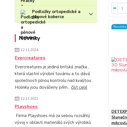
Podložky ortopedické a
pěnové koberce
Novinka
Novinky
12.11.2024
Evercreatures
Evercreatures je jediná britská značka ,
která vlastní výrobní továrnu a to dává
společnosti plnou kontrolu nad kvalitou .
Holinky jsou dováženy přím...
číst celé
12.11.2022
Playshoes
DETEXPO
Firma Playshoes má za sebou rozsáhlý
Slunečn
vývoj v oblasti materiálů svých výrobků.
mikrovl