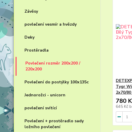
Závěsy
povlečení vesmír a hvězdy
Deky
Prostěradla
Povlečení rozměr 200x200 /
220x200
DETEXPO
Povlečení do postýlky 100x135c
Tygr Wi
2x70/80
Jednorožci - unicorn
780 K
645 Kč
b
povlečení svítící
Povlečení + prostěradlo sady
ložního povlečení