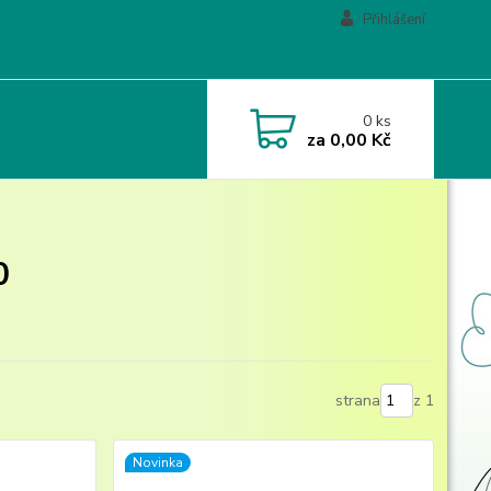
Přihlášení
0
ks
za
0,00 Kč
0
strana
z 1
Novinka