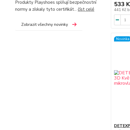
Produkty Playshoes splňují bezpečnostní
533 K
normy a získaly tyto certifikát...
číst celé
441 Kč
b
Zobrazit všechny novinky
Novinka
DETEXPO