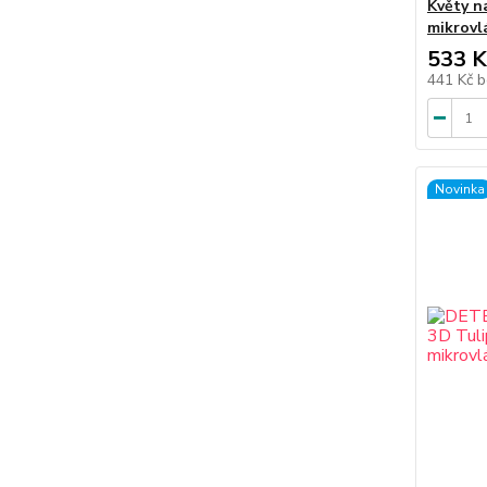
Květy n
mikrovl
533 K
441 Kč
b
Novinka