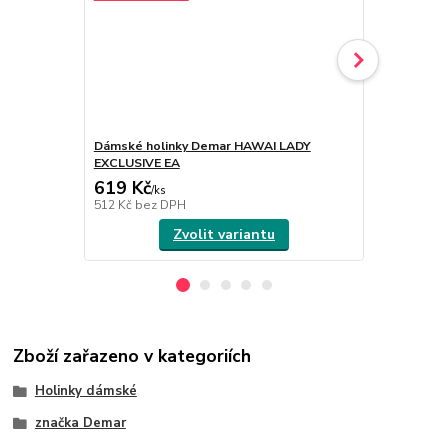
Dámské holinky Demar HAWAI LADY
Dámské hol
EXCLUSIVE EA
EXCLUSIVE 
619 Kč
619 Kč
/
ks
/
ks
512 Kč
bez DPH
512 Kč
bez 
Zvolit variantu
Zboží zařazeno v kategoriích
Holinky dámské
značka Demar