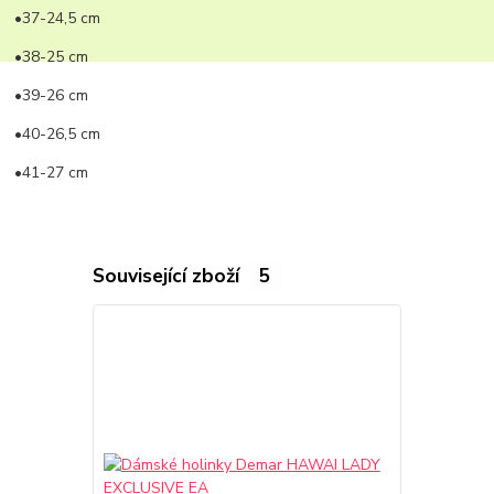
•37-24,5 cm
•38-25 cm
•39-26 cm
•40-26,5 cm
•41-27 cm
Související zboží
5
TOP produkt