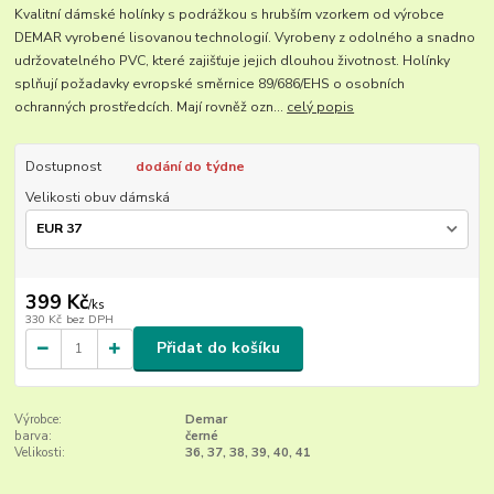
Kvalitní dámské holínky s podrážkou s hrubším vzorkem od výrobce
DEMAR vyrobené lisovanou technologií. Vyrobeny z odolného a snadno
udržovatelného PVC, které zajišťuje jejich dlouhou životnost. Holínky
splňují požadavky evropské směrnice 89/686/EHS o osobních
ochranných prostředcích. Mají rovněž ozn...
celý popis
Dostupnost
dodání do týdne
Velikosti obuv dámská
399 Kč
/
ks
330 Kč
bez DPH
Přidat do košíku
Výrobce:
Demar
barva:
černé
Velikosti:
36, 37, 38, 39, 40, 41