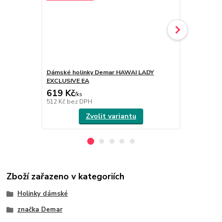
Dámské holinky Demar HAWAI LADY
Dámské hol
EXCLUSIVE EA
EXCLUSIVE 
619 Kč
619 Kč
/
ks
/
ks
512 Kč
bez DPH
512 Kč
bez 
Zvolit variantu
Zboží zařazeno v kategoriích
Holinky dámské
značka Demar