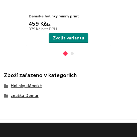
Dámské holinky rainny print
Dámské holin
459 Kč
459 Kč
/
ks
/
ks
379 Kč
bez DPH
379 Kč
bez 
Zvolit variantu
Zboží zařazeno v kategoriích
Holinky dámské
značka Demar