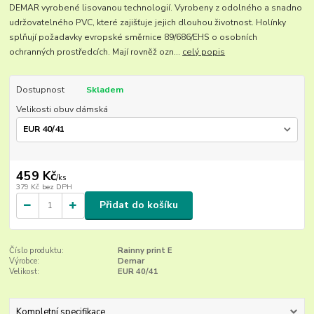
DEMAR vyrobené lisovanou technologií. Vyrobeny z odolného a snadno
udržovatelného PVC, které zajišťuje jejich dlouhou životnost. Holínky
splňují požadavky evropské směrnice 89/686/EHS o osobních
ochranných prostředcích. Mají rovněž ozn...
celý popis
Dostupnost
Skladem
Velikosti obuv dámská
459 Kč
/
ks
379 Kč
bez DPH
Přidat do košíku
Číslo produktu:
Rainny print E
Výrobce:
Demar
Velikost:
EUR 40/41
Kompletní specifikace