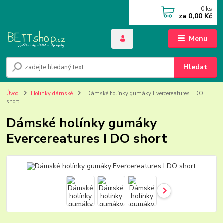
0
ks
za
0,00 Kč
Menu
Hledat
Úvod
Holinky dámské
Dámské holínky gumáky Evercereatures I DO
short
Dámské holínky gumáky
Evercereatures I DO short