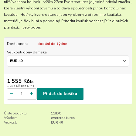
nižší varianta holinek - výška 27cm Evercreatures je jediná britská značka ,
která vlastní výrobní továrnu a to dává společnosti plnou kontrolu nad
kvalitou . Holínky Evercreatures jsou vyrobeny z přírodního kaučuku,
materiál je flexibilní a pohodlný. Přírodní kaučuk pocházející z dlouhých
plantáží,...
celý popis
Dostupnost
dodání do týdne
Velikosti obuv dámská
1 555 Kč
/
ks
1 285 Kč
bez DPH
Přidat do košíku
Číslo produktu:
11IDO
Výrobce:
evercreatures
Velikost:
EUR 40