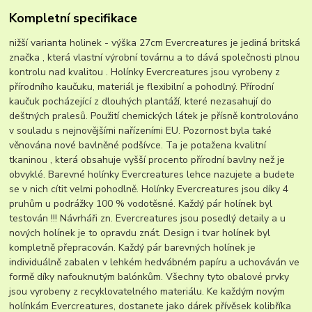
Kompletní specifikace
nižší varianta holinek - výška 27cm Evercreatures je jediná britská
značka , která vlastní výrobní továrnu a to dává společnosti plnou
kontrolu nad kvalitou . Holínky Evercreatures jsou vyrobeny z
přírodního kaučuku, materiál je flexibilní a pohodlný. Přírodní
kaučuk pocházející z dlouhých plantáží, které nezasahují do
deštných pralesů. Použití chemických látek je přísně kontrolováno
v souladu s nejnovějšími nařízeními EU. Pozornost byla také
věnována nové bavlněné podšívce. Ta je potažena kvalitní
tkaninou , která obsahuje vyšší procento přírodní bavlny než je
obvyklé. Barevné holínky Evercreatures lehce nazujete a budete
se v nich cítit velmi pohodlně. Holínky Evercreatures jsou díky 4
pruhům u podrážky 100 % vodotěsné. Každý pár holínek byl
testován !!! Návrháři zn. Evercreatures jsou posedlý detaily a u
nových holínek je to opravdu znát. Design i tvar holínek byl
kompletně přepracován. Každý pár barevných holínek je
individuálně zabalen v lehkém hedvábném papíru a uchováván ve
formě díky nafouknutým balónkům. Všechny tyto obalové prvky
jsou vyrobeny z recyklovatelného materiálu. Ke každým novým
holínkám Evercreatures, dostanete jako dárek přívěsek kolibříka