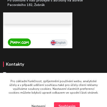
Po domluvě v naší prodejně s autodíly
na adrese
Pacovského 182, Žebrák
Kontakty
Pro základní funkčnost, zpříjemnění používání webu, analytické
+420 604 921 321
účely a v případě udělení souhlasu také pro účely cílení reklamy
v pracovní době po - pá 9 - 16
využíváme soubory cookies. Nastavení vlastních preferencí
cookies můžete kdykoli upravit odkazem ve spodní části stránek.
info@bettshop.cz
Souhlasím
Nastavení