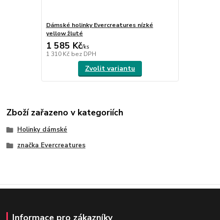
Dámské holinky Evercreatures nízké
yellow žluté
1 585 Kč
/
ks
1 310 Kč
bez DPH
Zvolit variantu
Zboží zařazeno v kategoriích
Holinky dámské
značka Evercreatures
Informace pro zákazníky