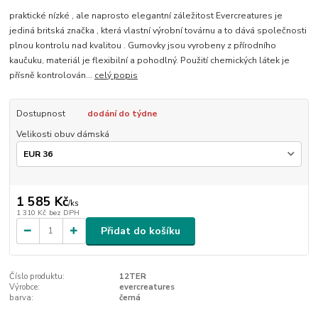
praktické nízké , ale naprosto elegantní záležitost Evercreatures je
jediná britská značka , která vlastní výrobní továrnu a to dává společnosti
plnou kontrolu nad kvalitou . Gumovky jsou vyrobeny z přírodního
kaučuku, materiál je flexibilní a pohodlný. Použití chemických látek je
přísně kontrolován...
celý popis
Dostupnost
dodání do týdne
Velikosti obuv dámská
1 585 Kč
/
ks
1 310 Kč
bez DPH
Přidat do košíku
Číslo produktu:
12TER
Výrobce:
evercreatures
barva:
černá