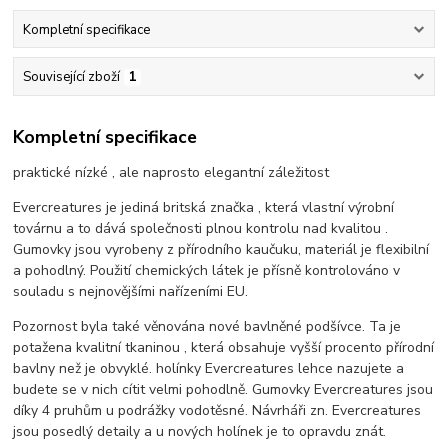
Kompletní specifikace
Související zboží
1
Kompletní specifikace
praktické nízké , ale naprosto elegantní záležitost
Evercreatures je jediná britská značka , která vlastní výrobní
továrnu a to dává společnosti plnou kontrolu nad kvalitou .
Gumovky jsou vyrobeny z přírodního kaučuku, materiál je flexibilní
a pohodlný. Použití chemických látek je přísně kontrolováno v
souladu s nejnovějšími nařízeními EU.
Pozornost byla také věnována nové bavlněné podšívce. Ta je
potažena kvalitní tkaninou , která obsahuje vyšší procento přírodní
bavlny než je obvyklé. holínky Evercreatures lehce nazujete a
budete se v nich cítit velmi pohodlně. Gumovky Evercreatures jsou
díky 4 pruhům u podrážky vodotěsné. Návrháři zn. Evercreatures
jsou posedlý detaily a u nových holínek je to opravdu znát.