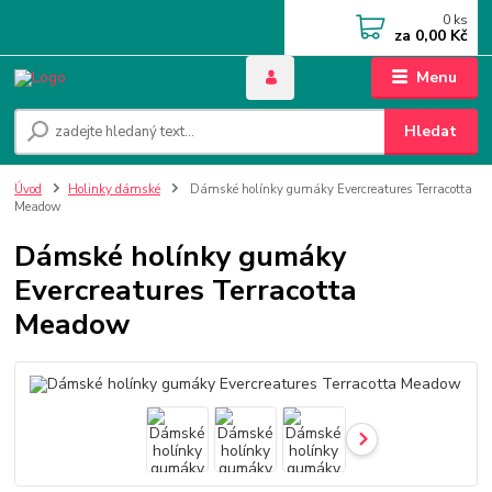
0
ks
za
0,00 Kč
Menu
Hledat
Úvod
Holinky dámské
Dámské holínky gumáky Evercreatures Terracotta
Meadow
Dámské holínky gumáky
Evercreatures Terracotta
Meadow