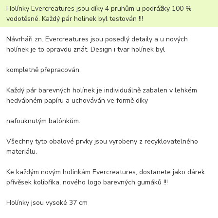
Holínky Evercreatures jsou díky 4 pruhům u podrážky 100 %
vodotěsné. Každý pár holínek byl testován !!!
Návrháři zn. Evercreatures jsou posedlý detaily a u nových
holínek je to opravdu znát. Design i tvar holínek byl
kompletně přepracován.
Každý pár barevných holínek je individuálně zabalen v lehkém
hedvábném papíru a uchováván ve formě díky
nafouknutým balónkům.
Všechny tyto obalové prvky jsou vyrobeny z recyklovatelného
materiálu.
Ke každým novým holínkám Evercreatures, dostanete jako dárek
přívěsek kolibříka, nového logo barevných gumáků !!!
Holínky jsou vysoké 37 cm