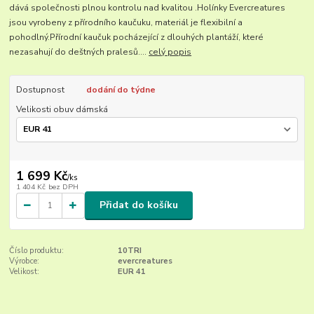
dává společnosti plnou kontrolu nad kvalitou .Holínky Evercreatures
jsou vyrobeny z přírodního kaučuku, materiál je flexibilní a
pohodlný.Přírodní kaučuk pocházející z dlouhých plantáží, které
nezasahují do deštných pralesů....
celý popis
Dostupnost
dodání do týdne
Velikosti obuv dámská
1 699 Kč
/
ks
1 404 Kč
bez DPH
Přidat do košíku
Číslo produktu:
10TRI
Výrobce:
evercreatures
Velikost:
EUR 41