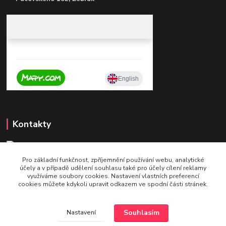
Kontakty
Pro základní funkčnost, zpříjemnění používání webu, analytické
+420 604 921 321
účely a v případě udělení souhlasu také pro účely cílení reklamy
v pracovní době po - pá 9 - 16
využíváme soubory cookies. Nastavení vlastních preferencí
cookies můžete kdykoli upravit odkazem ve spodní části stránek.
info@bettshop.cz
Souhlasím
Nastavení