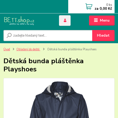
0
ks
za
0,00 Kč
Menu
Hledat
Úvod
Oblečení do deště
Dětská bunda pláštěnka Playshoes
Dětská bunda pláštěnka
Playshoes