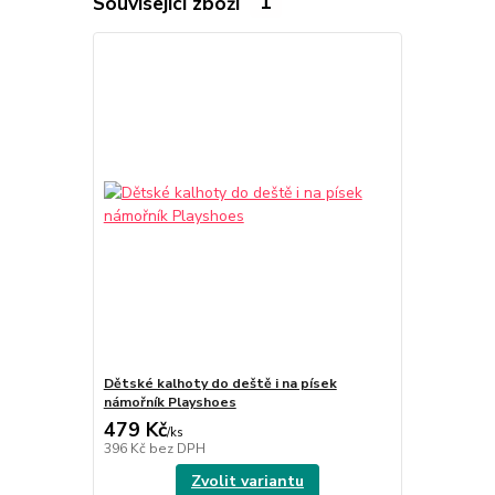
Související zboží
1
Dětské kalhoty do deště i na písek
námořník Playshoes
479 Kč
/
ks
396 Kč
bez DPH
Zvolit variantu