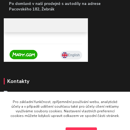
Po domluvě v naší prodejně s autodíly
na adrese
Pacovského 182, Žebrák
Kontakty
Pro základní funkčnost, zpříjemnění používání webu, analytické
+420 604 921 321
účely a v případě udělení souhlasu také pro účely cílení reklamy
v pracovní době po - pá 9 - 16
využíváme soubory cookies. Nastavení vlastních preferencí
cookies můžete kdykoli upravit odkazem ve spodní části stránek.
info@bettshop.cz