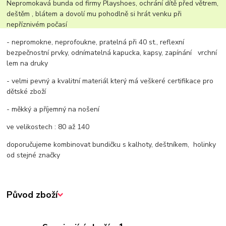
Nepromokavá bunda od firmy Playshoes, ochrání dítě před větrem,
deštěm , blátem a dovolí mu pohodlně si hrát venku při
nepříznivém počasí
- nepromokne, neprofoukne, pratelná při 40 st., reflexní
bezpečnostní prvky, odnímatelná kapucka, kapsy, zapínání vrchní
lem na druky
- velmi pevný a kvalitní materiál který má veškeré certifikace pro
dětské zboží
- měkký a příjemný na nošení
ve velikostech : 80 až 140
doporučujeme kombinovat bundičku s kalhoty, deštníkem, holinky
od stejné značky
Původ zboží