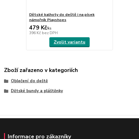
Dětské kalhoty do deště i na písek
námořník Playshoes
479 Kč
/
ks
396 Kč
bez DPH
Zvolit variantu
Zboží zařazeno v kategoriích
Oblečení do deště
Dětské bundy a pláštěnky
Informace pro zákazníky