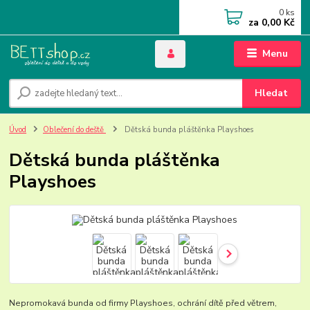
0
ks
za
0,00 Kč
Menu
Hledat
Úvod
Oblečení do deště
Dětská bunda pláštěnka Playshoes
Dětská bunda pláštěnka
Playshoes
Nepromokavá bunda od firmy Playshoes, ochrání dítě před větrem,