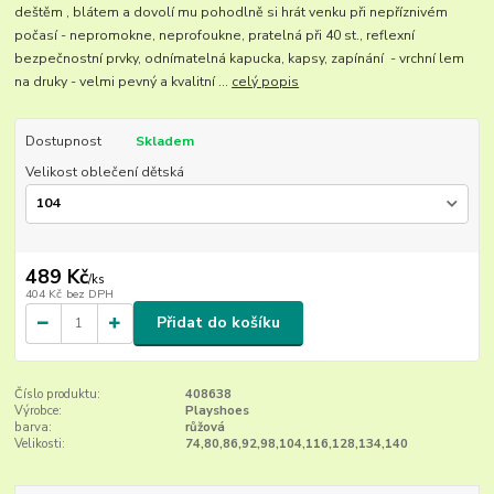
deštěm , blátem a dovolí mu pohodlně si hrát venku při nepříznivém
počasí - nepromokne, neprofoukne, pratelná při 40 st., reflexní
bezpečnostní prvky, odnímatelná kapucka, kapsy, zapínání - vrchní lem
na druky - velmi pevný a kvalitní ...
celý popis
Dostupnost
Skladem
Velikost oblečení dětská
489 Kč
/
ks
404 Kč
bez DPH
Přidat do košíku
Číslo produktu:
408638
Výrobce:
Playshoes
barva:
růžová
Velikosti:
74,80,86,92,98,104,116,128,134,140