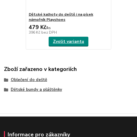
Dětské kalhoty do deště i na písek
námořník Playshoes
479 Kč
/
ks
396 Kč
bez DPH
Zvolit variantu
Zboží zařazeno v kategoriích
Oblečení do deště
Dětské bundy a pláštěnky
Informace pro zákazníky