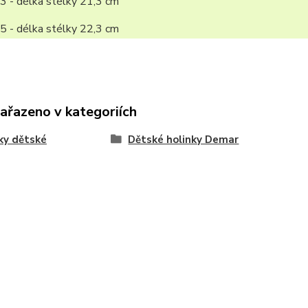
3 - délka stélky 21,3 cm
5 - délka stélky 22,3 cm
zařazeno v kategoriích
ky dětské
Dětské holinky Demar