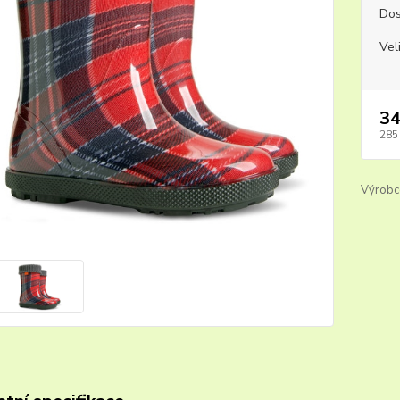
Dos
Vel
34
285
Výrobc