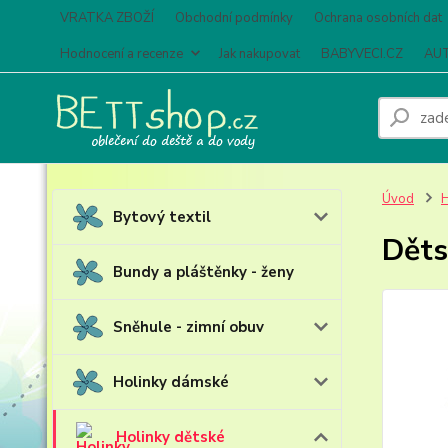
VRATKA ZBOŽÍ
Obchodní podmínky
Ochrana osobních dat
Hodnocení a recenze
Jak nakupovat
BABYVECI.CZ
AUT
Úvod
H
Bytový textil
Děts
Bundy a pláštěnky - ženy
Sněhule - zimní obuv
Holinky dámské
Holinky dětské