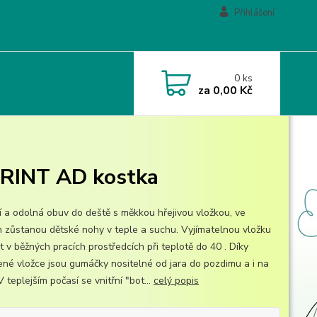
Přihlášení
0
ks
za
0,00 Kč
RINT AD kostka
ní a odolná obuv do deště s měkkou hřejivou vložkou, ve
h zůstanou dětské nohy v teple a suchu. Vyjímatelnou vložku
t v běžných pracích prostředcích při teplotě do 40 . Díky
ené vložce jsou gumáčky nositelné od jara do pozdimu a i na
V teplejším počasí se vnitřní "bot...
celý popis