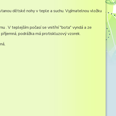
ůstanou dětské nohy v teple a suchu. Vyjímatelnou vložku
u . V teplejším počasí se vnitřní "bota" vyndá a ze
 příjemná, podrážka má protiskluzový vzorek.
ná,