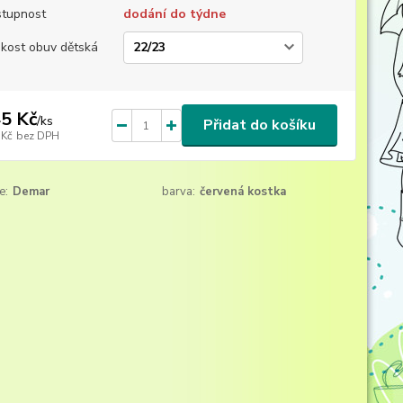
tupnost
dodání do týdne
ikost obuv dětská
5 Kč
/
ks
Přidat do košíku
 Kč
bez DPH
e:
Demar
barva:
červená kostka