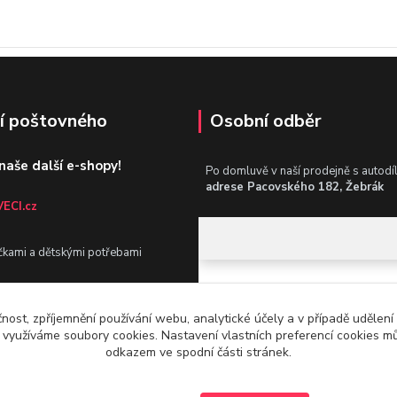
í poštovného
Osobní odběr
 naše další e-shopy!
Po domluvě v naší prodejně s autodí
adrese Pacovského 182, Žebrák
ECI.cz
čkami a dětskými potřebami
ILY-HOBBY.cz
čnost, zpříjemnění používání webu, analytické účely a v případě udělení
y využíváme soubory cookies. Nastavení vlastních preferencí cookies mů
še auto, dílnu i zahradu
odkazem ve spodní části stránek.