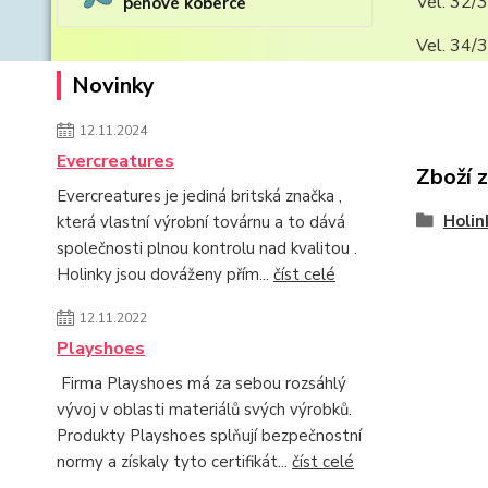
Vel. 32/3
pěnové koberce
Vel. 34/3
Novinky
12.11.2024
Evercreatures
Zboží 
Evercreatures je jediná britská značka ,
Holin
která vlastní výrobní továrnu a to dává
společnosti plnou kontrolu nad kvalitou .
Holinky jsou dováženy přím...
číst celé
12.11.2022
Playshoes
Firma Playshoes má za sebou rozsáhlý
vývoj v oblasti materiálů svých výrobků.
Produkty Playshoes splňují bezpečnostní
normy a získaly tyto certifikát...
číst celé