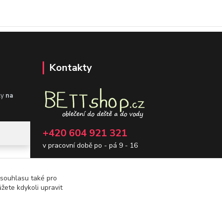
Kontakty
ly
na
+420 604 921 321
v pracovní době po - pá 9 - 16
info@bettshop.cz
 souhlasu také pro
žete kdykoli upravit