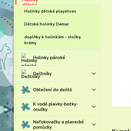
Holinky dětské playshoes
Dětské holinky Demar
doplňky k holinkám - vložky,
krémy
Holinky pánské
Deštníky
Oblečení do deště
K vodě plavky-botky-
osušky
Nafukovačky a plavecké
pomůcky