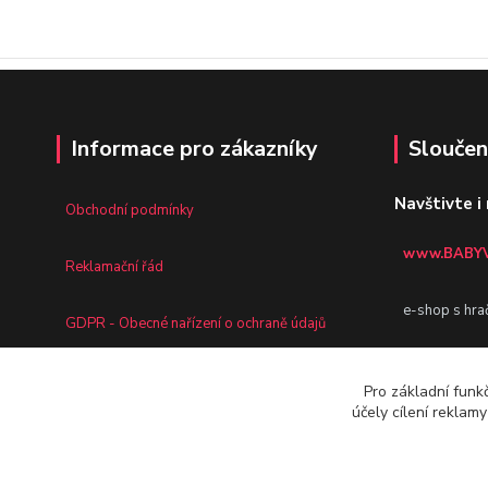
Informace pro zákazníky
Sloučen
Navštivte i
Obchodní podmínky
www.BABYV
Reklamační řád
e-shop s hra
GDPR - Obecné nařízení o ochraně údajů
www.AUTOD
Jak nakupovat
Pro základní funk
účely cílení reklam
e-shop pro va