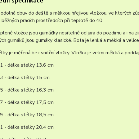
tní specifikace
a odolná obuv do deště s měkkou hřejivou vložkou, ve kterých z
v běžných pracích prostředcích při teplotě do 40 .
plené vložce jsou gumáčky nositelné od jara do pozdimu a i na zim
ch gumáků jsou gumáky klasické. Bota je lehká a měkká a velice
lky je měřená bez vnitřní vložky. Vložka je velmi měkká a poddaj
1 - délka stélky 13,6 cm
3 - délka stélky 15 cm
5 - délka stélky 16,3 cm
7 - délka stélky 17,5 cm
9 - délka stélky 18,5 cm
1 - délka stélky 20,4 cm