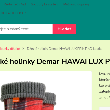
Reklamační řád
Soubory ke stažení
Možnosti dopravy
ODILY-HOBBY.CZ
Hledat
olinky dětské
Dětské holinky Demar HAWAI LUX PRINT AD kostka
ké holinky Demar HAWAI LUX P
Kvalit
kterýc
lze prá
zatepl
zimu . 