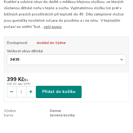
Kvalitní a odolná obuv do deště s měkkou hřejivou vložkou, ve kterých
zůstanou dětské nohy v teple a suchu. Vyjímatelnou vložku lze prát v
běžných pracích prostředcích při teplotě do 40 . Díky zateplené vložce
jsou gumáčky nositelné od jara do pozdimu a i na zimu . V teplejším
počasí se vnitřní "bot...
celý popis
Dostupnost
dodání do týdne
Velikost obuv dětská
399 Kč
/
ks
330 Kč
bez DPH
Přidat do košíku
Výrobce:
Demar
barva:
červená kostka