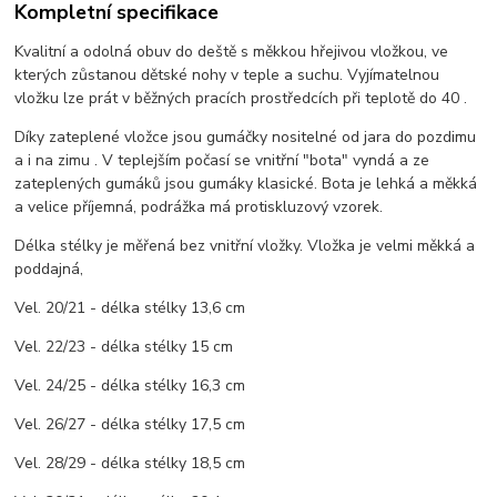
Kompletní specifikace
Kvalitní a odolná obuv do deště s měkkou hřejivou vložkou, ve
kterých zůstanou dětské nohy v teple a suchu. Vyjímatelnou
vložku lze prát v běžných pracích prostředcích při teplotě do 40 .
Díky zateplené vložce jsou gumáčky nositelné od jara do pozdimu
a i na zimu . V teplejším počasí se vnitřní "bota" vyndá a ze
zateplených gumáků jsou gumáky klasické. Bota je lehká a měkká
a velice příjemná, podrážka má protiskluzový vzorek.
Délka stélky je měřená bez vnitřní vložky. Vložka je velmi měkká a
poddajná,
Vel. 20/21 - délka stélky 13,6 cm
Vel. 22/23 - délka stélky 15 cm
Vel. 24/25 - délka stélky 16,3 cm
Vel. 26/27 - délka stélky 17,5 cm
Vel. 28/29 - délka stélky 18,5 cm