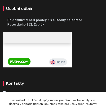
Osobní odběr
Po domluvě v naší prodejně s autodíly
na adrese
Pacovského 182, Žebrák
Kontakty
Pro základní funkčnost, zpříjemnění používání webu, analytické
+420 604 921 321
účely a v případě udělení souhlasu také pro účely cílení reklamy