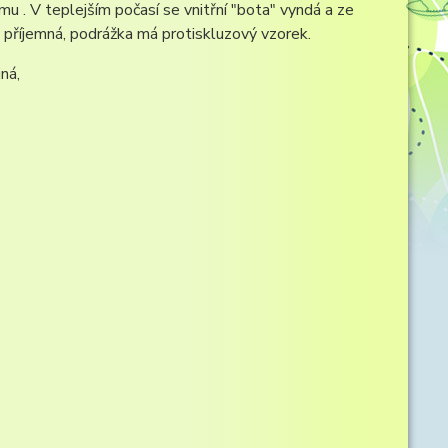
u . V teplejším počasí se vnitřní "bota" vyndá a ze
 příjemná, podrážka má protiskluzový vzorek.
ná,