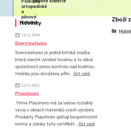
pěnové koberce
Zboží 
Novinky
Holin
12.11.2024
Evercreatures
Evercreatures je jediná britská značka ,
která vlastní výrobní továrnu a to dává
společnosti plnou kontrolu nad kvalitou .
Holinky jsou dováženy přím...
číst celé
12.11.2022
Playshoes
Firma Playshoes má za sebou rozsáhlý
vývoj v oblasti materiálů svých výrobků.
Produkty Playshoes splňují bezpečnostní
normy a získaly tyto certifikát...
číst celé