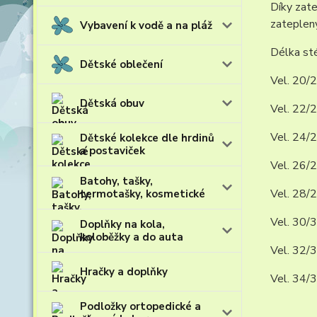
Díky zate
zateplený
Vybavení k vodě a na pláž
Délka sté
Dětské oblečení
Vel. 20/2
Dětská obuv
Vel. 22/2
Vel. 24/2
Dětské kolekce dle hrdinů
a postaviček
Vel. 26/2
Batohy, tašky,
Vel. 28/2
termotašky, kosmetické
Vel. 30/3
Doplňky na kola,
koloběžky a do auta
Vel. 32/3
Hračky a doplňky
Vel. 34/3
Podložky ortopedické a