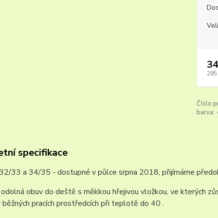
Dos
Vel
34
285
Číslo p
barva:
tní specifikace
 32/33 a 34/35 - dostupné v půlce srpna 2018, přijímáme předo
a odolná obuv do deště s měkkou hřejivou vložkou, ve kterých z
v běžných pracích prostředcích při teplotě do 40 .