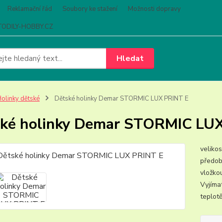
Reklamační řád
Soubory ke stažení
Možnosti dopravy
ODILY-HOBBY.CZ
Hledat
olinky dětské
Dětské holinky Demar STORMIC LUX PRINT E
ké holinky Demar STORMIC LU
veliko
předob
vložko
Vyjíma
teplot