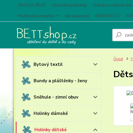
VRATKA ZBOŽÍ
Obchodní podmínky
Ochrana osobních dat
Hodnocení a recenze
Jak nakupovat
BABYVECI.CZ
AUT
Úvod
H
Bytový textil
Děts
Bundy a pláštěnky - ženy
Sněhule - zimní obuv
Holinky dámské
Holinky dětské