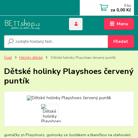
0
ks
za
0,00 Kč
Menu
Hledat
Úvod
Holinky dětské
Dětské holinky Playshoes červený puntík
Dětské holinky Playshoes červený
puntík
gumáčky zn.Playshoes, gumovky se šusťákem a tkaničkou na stahování ,