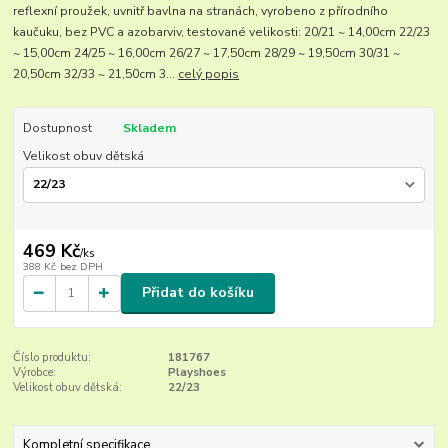
reflexní proužek, uvnitř bavlna na stranách, vyrobeno z přírodního
kaučuku, bez PVC a azobarviv, testované velikosti: 20/21 ~ 14,00cm 22/23
~ 15,00cm 24/25 ~ 16,00cm 26/27 ~ 17,50cm 28/29 ~ 19,50cm 30/31 ~
20,50cm 32/33 ~ 21,50cm 3...
celý popis
Dostupnost
Skladem
Velikost obuv dětská
469 Kč
/
ks
388 Kč
bez DPH
Přidat do košíku
Číslo produktu:
181767
Výrobce:
Playshoes
Velikost obuv dětská:
22/23
Kompletní specifikace