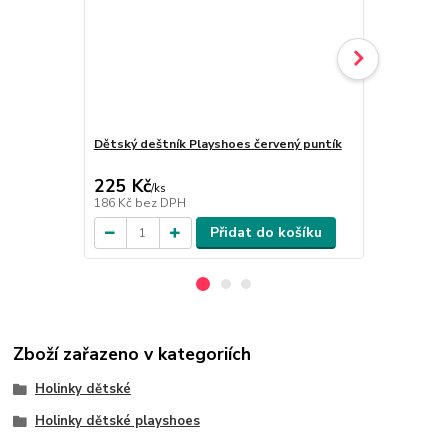
Dětský deštník Playshoes červený puntík
Dětský dešt
225 Kč
225 Kč
/
ks
/
ks
186 Kč
bez DPH
186 Kč
bez 
Přidat do košíku
Zboží zařazeno v kategoriích
Holinky dětské
Holinky dětské playshoes