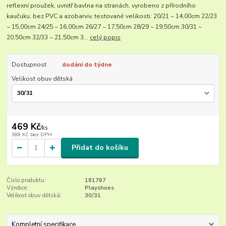
reflexní proužek, uvnitř bavlna na stranách, vyrobeno z přírodního
kaučuku, bez PVC a azobarviv, testované velikosti: 20/21 ~ 14,00cm 22/23
~ 15,00cm 24/25 ~ 16,00cm 26/27 ~ 17,50cm 28/29 ~ 19,50cm 30/31 ~
20,50cm 32/33 ~ 21,50cm 3...
celý popis
Dostupnost
dodání do týdne
Velikost obuv dětská
469 Kč
/
ks
388 Kč
bez DPH
Přidat do košíku
Číslo produktu:
181767
Výrobce:
Playshoes
Velikost obuv dětská:
30/31
Kompletní specifikace