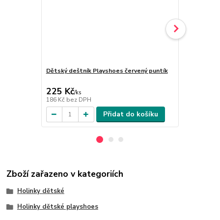
Dětský deštník Playshoes červený puntík
Dětský dešt
225 Kč
225 Kč
/
ks
/
ks
186 Kč
bez DPH
186 Kč
bez 
Přidat do košíku
Zboží zařazeno v kategoriích
Holinky dětské
Holinky dětské playshoes