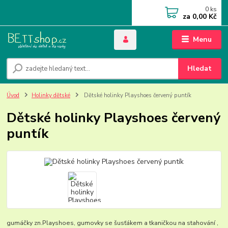
0
ks
za
0,00 Kč
Menu
Hledat
Úvod
Holinky dětské
Dětské holinky Playshoes červený puntík
Dětské holinky Playshoes červený
puntík
gumáčky zn.Playshoes, gumovky se šusťákem a tkaničkou na stahování ,