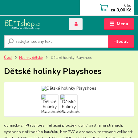
0
ks
za
0,00 Kč
Menu
Hledat
Úvod
Holinky dětské
Dětské holinky Playshoes
Dětské holinky Playshoes
gumáčky zn.Playshoes, reflexní proužek, uvnitř bavlna na stranách,
vyrobeno z přírodního kaučuku, bez PVC a azobarviv, testované velikosti: