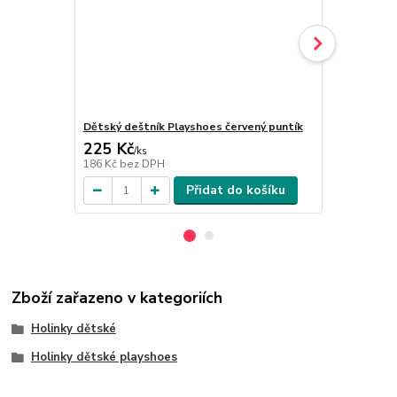
Dětský deštník Playshoes červený puntík
Dětský dešt
225 Kč
225 Kč
/
ks
/
ks
186 Kč
bez DPH
186 Kč
bez 
Přidat do košíku
Zboží zařazeno v kategoriích
Holinky dětské
Holinky dětské playshoes