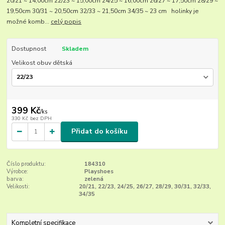
20/21 ~ 14,00cm 22/23 ~ 15,00cm 24/25 ~ 16,00cm 26/27 ~ 17,50cm 28/29 ~
19,50cm 30/31 ~ 20,50cm 32/33 ~ 21,50cm 34/35 ~ 23 cm holinky je
možné komb...
celý popis
Dostupnost
Skladem
Velikost obuv dětská
399 Kč
/
ks
330 Kč
bez DPH
Přidat do košíku
Číslo produktu:
184310
Výrobce:
Playshoes
barva:
zelená
Velikosti:
20/21, 22/23, 24/25, 26/27, 28/29, 30/31, 32/33,
34/35
Kompletní specifikace