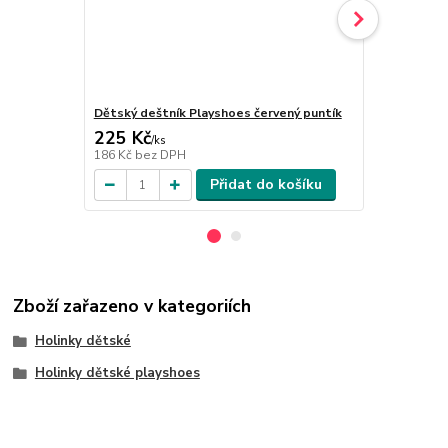
Dětský deštník Playshoes červený puntík
Dětský dešt
225 Kč
225 Kč
/
ks
/
ks
186 Kč
bez DPH
186 Kč
bez 
Přidat do košíku
Zboží zařazeno v kategoriích
Holinky dětské
Holinky dětské playshoes