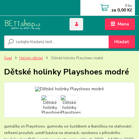
0
ks
za
0,00 Kč
Menu
Hledat
Úvod
Holinky dětské
Dětské holinky Playshoes modré
Dětské holinky Playshoes modré
gumáčky zn.Playshoes, gumovky se šusťákem a tkaničkou na stahování ,
reflexní proužek, uvnitř bavlna na stranách, vyrobeno z přírodního