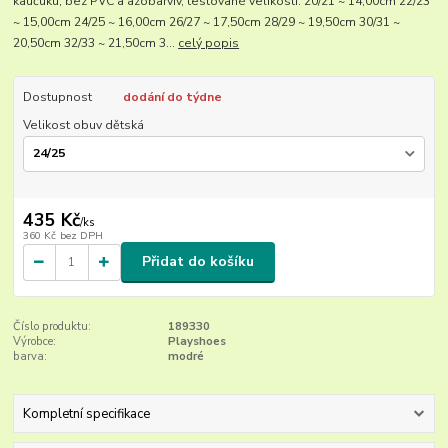
kaučuku, bez PVC a azobarviv, testované velikosti: 20/21 ~ 14,00cm 22/23
~ 15,00cm 24/25 ~ 16,00cm 26/27 ~ 17,50cm 28/29 ~ 19,50cm 30/31 ~
20,50cm 32/33 ~ 21,50cm 3...
celý popis
Dostupnost
dodání do týdne
Velikost obuv dětská
435 Kč
/
ks
360 Kč
bez DPH
Přidat do košíku
Číslo produktu:
189330
Výrobce:
Playshoes
barva:
modré
Kompletní specifikace