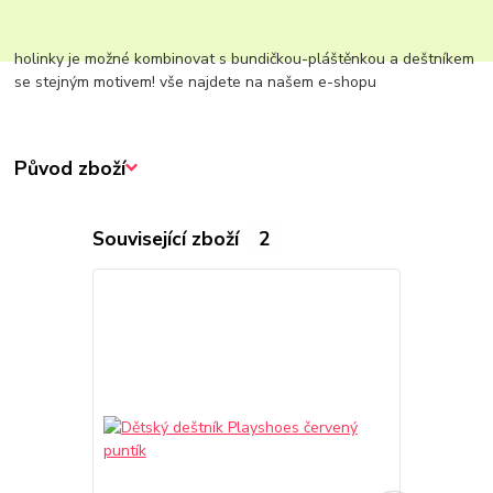
holinky je možné kombinovat s bundičkou-pláštěnkou a deštníkem
se stejným motivem! vše najdete na našem e-shopu
Původ zboží
Související zboží
2