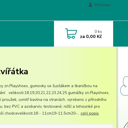
Přihlášení
0
ks
za
0,00 Kč
vířátka
y zn.Playshoes, gumovky se šusťákem a tkaničkou na
ání velikosti:18,19,20,21,22,23,24,25 gumáčky zn.Playshoes,
ní proužek, uvnitř bavlna na stranách, vyrobeno z přírodního
u, bez PVC a azobarviv, testované, nižší a lehounké pro
ší chodcevelikosti:18 - 11cm19-11,5cm20-...
celý popis