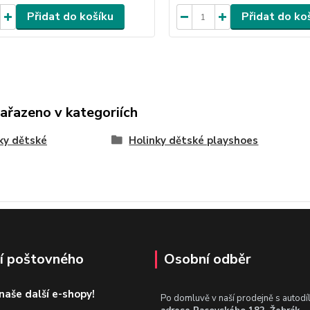
Přidat do košíku
Přidat do ko
zařazeno v kategoriích
ky dětské
Holinky dětské playshoes
í poštovného
Osobní odběr
 naše další e-shopy!
Po domluvě v naší prodejně s autodí