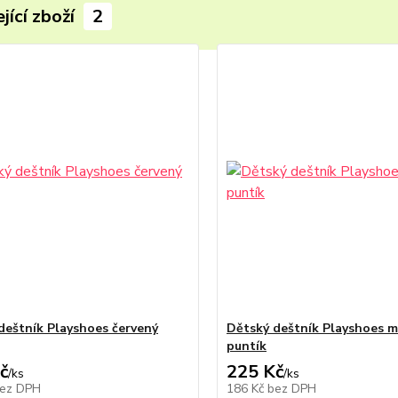
jící zboží
2
deštník Playshoes červený
Dětský deštník Playshoes 
puntík
č
225 Kč
/
ks
/
ks
ez DPH
186 Kč
bez DPH