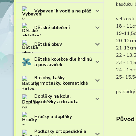
kaučuku, 
Vybavení k vodě a na pláž
velikosti:
18 - 11c
Dětské oblečení
19-11,5
20-12cm
Dětská obuv
21-13cm
22 - 13,
Dětské kolekce dle hrdinů
23 - 14,
a postaviček
24 - 15c
25- 15,
Batohy, tašky,
termotašky, kosmetické
praktický
Doplňky na kola,
koloběžky a do auta
Hračky a doplňky
Původ 
Podložky ortopedické a