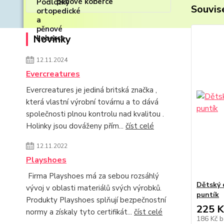
pěnové koberce
Souvise
Novinky
12.11.2024
Evercreatures
Evercreatures je jediná britská značka ,
která vlastní výrobní továrnu a to dává
společnosti plnou kontrolu nad kvalitou .
Holinky jsou dováženy přím...
číst celé
12.11.2022
Playshoes
Firma Playshoes má za sebou rozsáhlý
Dětský 
vývoj v oblasti materiálů svých výrobků.
puntík
Produkty Playshoes splňují bezpečnostní
225 K
normy a získaly tyto certifikát...
číst celé
186 Kč
b