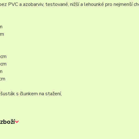
bez PVC a azobarviv, testované, nižší a lehounké pro nejmenší c
m
cm
5cm
5cm
m
5cm
 šusták s člunkem na stažení,
zboží