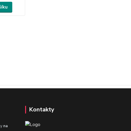
šíku
Kontakty
ly
na