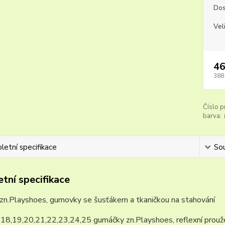
Dos
Vel
46
388
Číslo p
barva:
etní specifikace
Sou
tní specifikace
zn.Playshoes, gumovky se šusťákem a tkaničkou na stahování
:18,19,20,21,22,23,24,25 gumáčky zn.Playshoes, reflexní proužek