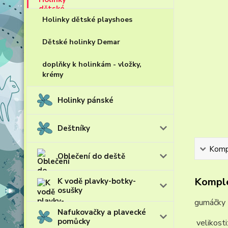
Holinky dětské playshoes
Dětské holinky Demar
doplňky k holinkám - vložky,
krémy
Holinky pánské
Deštníky
Kompl
Oblečení do deště
Komple
K vodě plavky-botky-
osušky
gumáčky 
Nafukovačky a plavecké
pomůcky
velikosti