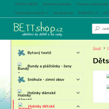
VRATKA ZBOŽÍ
Obchodní podmínky
Ochrana osobních dat
Hodnocení a recenze
Jak nakupovat
BABYVECI.CZ
AUT
Úvod
H
Bytový textil
Děts
Bundy a pláštěnky - ženy
Sněhule - zimní obuv
Holinky dámské
Holinky dětské