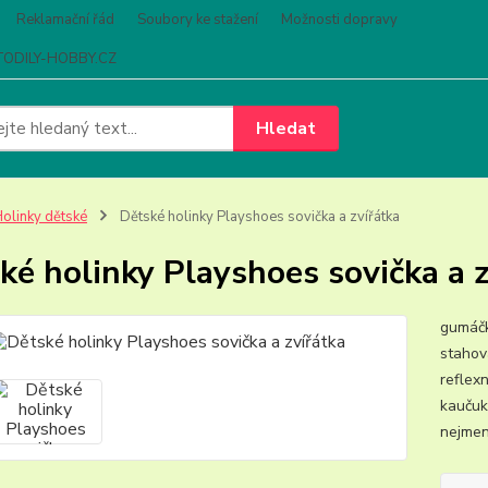
Reklamační řád
Soubory ke stažení
Možnosti dopravy
ODILY-HOBBY.CZ
Hledat
olinky dětské
Dětské holinky Playshoes sovička a zvířátka
ké holinky Playshoes sovička a z
gumáčk
stahov
reflex
kaučuk
nejmen