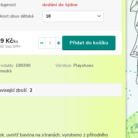
tupnost
dodání do týdne
ikost obuv dětská
9 Kč
/
ks
Přidat do košíku
 Kč
bez DPH
roduktu:
180390
Výrobce:
Playshoes
modrá
visející zboží
2
, uvnitř bavlna na stranách, vyrobeno z přírodního