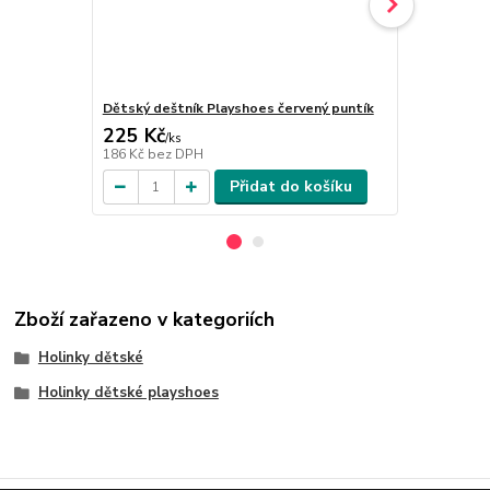
Dětský deštník Playshoes červený puntík
Dětský dešt
225 Kč
225 Kč
/
ks
/
ks
186 Kč
bez DPH
186 Kč
bez 
Přidat do košíku
Zboží zařazeno v kategoriích
Holinky dětské
Holinky dětské playshoes