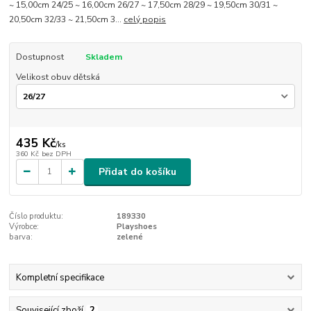
~ 15,00cm 24/25 ~ 16,00cm 26/27 ~ 17,50cm 28/29 ~ 19,50cm 30/31 ~
20,50cm 32/33 ~ 21,50cm 3...
celý popis
Dostupnost
Skladem
Velikost obuv dětská
435 Kč
/
ks
360 Kč
bez DPH
Přidat do košíku
Číslo produktu:
189330
Výrobce:
Playshoes
barva:
zelené
Kompletní specifikace
Související zboží
2