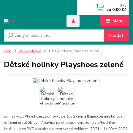
0
ks
za
0,00 Kč
Menu
Hledat
Úvod
Holinky dětské
Dětské holinky Playshoes zelené
Dětské holinky Playshoes zelené
gumáčky zn.Playshoes, gumovky se šusťákem a tkaničkou na stahování ,
reflexní proužek, uvnitř bavlna na stranách, vyrobeno z přírodního
kaučuku, bez PVC a azobarviv, testované velikosti: 20/21 ~ 14,00cm 22/23