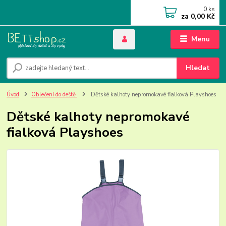
0
ks
za
0,00 Kč
Menu
Hledat
Úvod
Oblečení do deště
Dětské kalhoty nepromokavé fialková Playshoes
Dětské kalhoty nepromokavé
fialková Playshoes