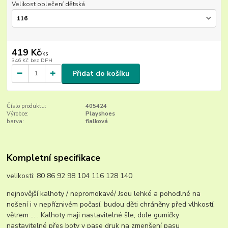
Velikost oblečení dětská
419 Kč
/
ks
346 Kč
bez DPH
Přidat do košíku
Číslo produktu:
405424
Výrobce:
Playshoes
barva:
fialková
Kompletní specifikace
velikosti: 80 86 92 98 104 116 128 140
nejnovější kalhoty / nepromokavé/ Jsou lehké a pohodlné na
nošení i v nepříznivém počasí, budou děti chráněny před vlhkostí,
větrem ... . Kalhoty maji nastavitelné šle, dole gumičky
nastavitelné přes boty v pase druk na zmenšení pasu