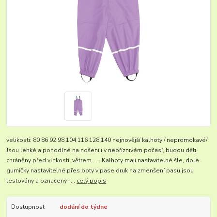
velikosti: 80 86 92 98 104 116 128 140 nejnovější kalhoty / nepromokavé/
Jsou lehké a pohodlné na nošení i v nepříznivém počasí, budou děti
chráněny před vlhkostí, větrem ... . Kalhoty maji nastavitelné šle, dole
gumičky nastavitelné přes boty v pase druk na zmenšení pasu jsou
testovány a označeny "...
celý popis
Dostupnost
dodání do týdne