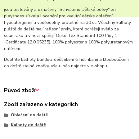
jsou testovány a označeny "Schváleno Dětské oděvy" zn.
playshoes získala i ocenění pro kvalitní dětské oblečení.
hypoalergenní a voděodolný. pratelné na 30 st. Všechny kalhoty,
pláště do deště mají reflexní prvky, které odrážejí světlo za
soumraku a v noci. splňují Oeko-Tex Standard 100 třídy 1
(Certificate 12.0.05235). 100% polyester s 100% polyuretanovým
nátěrem
Doplňte kalhoty bundou, deštníkem či holinkami a klouboučkem
do deště stejné značky, vše u nás najdete v e-shopu
Původ zboží
Zboží zařazeno v kategoriích
Oblečení do deště
Kalhoty do deště