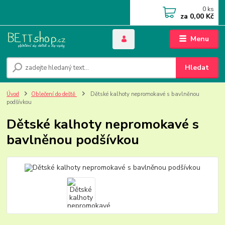
0
ks
za
0,00 Kč
Menu
Hledat
Úvod
Oblečení do deště
Dětské kalhoty nepromokavé s bavlněnou
podšívkou
Dětské kalhoty nepromokavé s
bavlněnou podšívkou