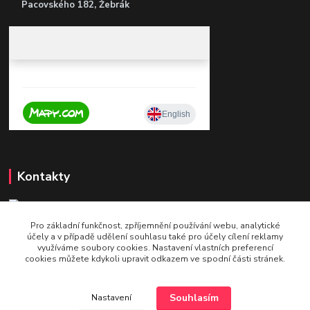
Pacovského 182, Žebrák
Kontakty
Pro základní funkčnost, zpříjemnění používání webu, analytické
+420 604 921 321
účely a v případě udělení souhlasu také pro účely cílení reklamy
v pracovní době po - pá 9 - 16
využíváme soubory cookies. Nastavení vlastních preferencí
cookies můžete kdykoli upravit odkazem ve spodní části stránek.
info@bettshop.cz
Souhlasím
Nastavení