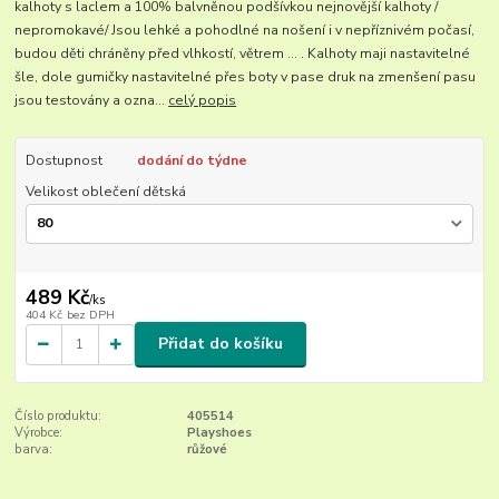
kalhoty s laclem a 100% balvněnou podšívkou nejnovější kalhoty /
nepromokavé/ Jsou lehké a pohodlné na nošení i v nepříznivém počasí,
budou děti chráněny před vlhkostí, větrem ... . Kalhoty maji nastavitelné
šle, dole gumičky nastavitelné přes boty v pase druk na zmenšení pasu
jsou testovány a ozna...
celý popis
Dostupnost
dodání do týdne
Velikost oblečení dětská
489 Kč
/
ks
404 Kč
bez DPH
Přidat do košíku
Číslo produktu:
405514
Výrobce:
Playshoes
barva:
růžové