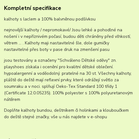
Kompletní specifikace
kalhoty s laclem a 100% balvněnou podšívkou
nejnovější kalhoty / nepromokavé/ Jsou lehké a pohodlné na
nošení i v nepříznivém počasí, budou děti chráněny před vlhkostí,
větrem ... . Kalhoty maji nastavitelné šle, dole gumičky
nastavitelné přes boty v pase druk na zmenšení pasu
jsou testovány a označeny "Schváleno Dětské oděvy" zn.
playshoes získala i ocenění pro kvalitní dětské oblečení.
hypoalergenní a voděodolný. pratelné na 30 st. Všechny kalhoty,
pláště do deště mají reflexní prvky, které odrážejí světlo za
soumraku a v noci. splňují Oeko-Tex Standard 100 třídy 1
(Certificate 12.0.05235). 100% polyester s 100% polyuretanovým
nátěrem
Doplňte kalhoty bundou, deštníkem či holinkami a klouboučkem
do deště stejné značky, vše u nás najdete v e-shopu