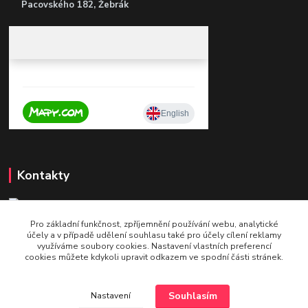
Pacovského 182, Žebrák
Kontakty
Pro základní funkčnost, zpříjemnění používání webu, analytické
+420 604 921 321
účely a v případě udělení souhlasu také pro účely cílení reklamy
v pracovní době po - pá 9 - 16
využíváme soubory cookies. Nastavení vlastních preferencí
cookies můžete kdykoli upravit odkazem ve spodní části stránek.
info@bettshop.cz
Souhlasím
Nastavení