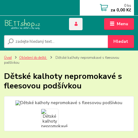
0
ks
za
0,00 Kč
Menu
Hledat
Úvod
Oblečení do deště
Dětské kalhoty nepromokavé s fleesovou
podšívkou
Dětské kalhoty nepromokavé s
fleesovou podšívkou