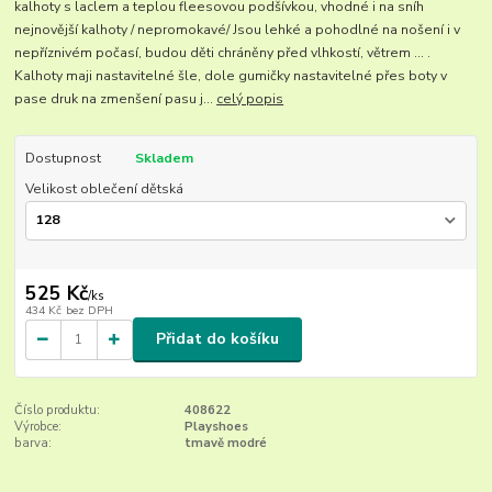
kalhoty s laclem a teplou fleesovou podšívkou, vhodné i na sníh
nejnovější kalhoty / nepromokavé/ Jsou lehké a pohodlné na nošení i v
nepříznivém počasí, budou děti chráněny před vlhkostí, větrem ... .
Kalhoty maji nastavitelné šle, dole gumičky nastavitelné přes boty v
pase druk na zmenšení pasu j...
celý popis
Dostupnost
Skladem
Velikost oblečení dětská
525 Kč
/
ks
434 Kč
bez DPH
Přidat do košíku
Číslo produktu:
408622
Výrobce:
Playshoes
barva:
tmavě modré