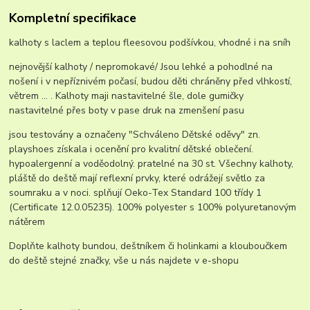
Kompletní specifikace
kalhoty s laclem a teplou fleesovou podšívkou, vhodné i na sníh
nejnovější kalhoty / nepromokavé/ Jsou lehké a pohodlné na
nošení i v nepříznivém počasí, budou děti chráněny před vlhkostí,
větrem ... . Kalhoty maji nastavitelné šle, dole gumičky
nastavitelné přes boty v pase druk na zmenšení pasu
jsou testovány a označeny "Schváleno Dětské oděvy" zn.
playshoes získala i ocenění pro kvalitní dětské oblečení.
hypoalergenní a voděodolný. pratelné na 30 st. Všechny kalhoty,
pláště do deště mají reflexní prvky, které odrážejí světlo za
soumraku a v noci. splňují Oeko-Tex Standard 100 třídy 1
(Certificate 12.0.05235). 100% polyester s 100% polyuretanovým
nátěrem
Doplňte kalhoty bundou, deštníkem či holinkami a klouboučkem
do deště stejné značky, vše u nás najdete v e-shopu