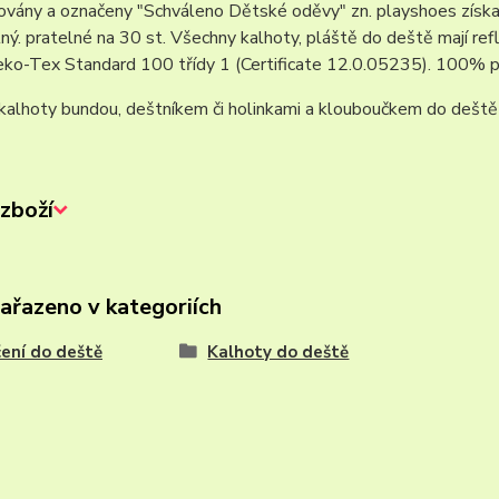
ovány a označeny "Schváleno Dětské oděvy" zn. playshoes získala
ý. pratelné na 30 st. Všechny kalhoty, pláště do deště mají refle
Oeko-Tex Standard 100 třídy 1 (Certificate 12.0.05235). 100
alhoty bundou, deštníkem či holinkami a klouboučkem do deště 
zboží
zařazeno v kategoriích
ení do deště
Kalhoty do deště