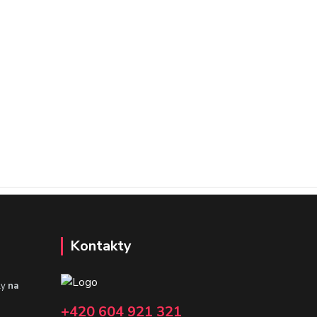
Kontakty
ly
na
+420 604 921 321