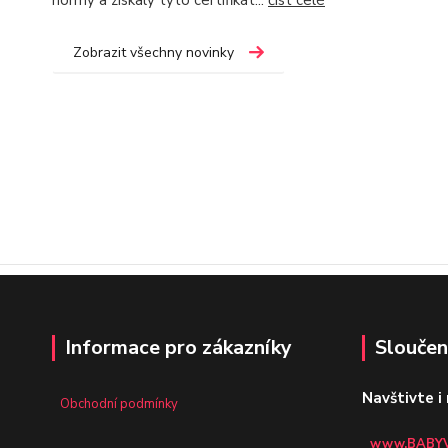
normy a získaly tyto certifikát...
číst celé
Zobrazit všechny novinky
Informace pro zákazníky
Sloučen
Navštivte i
Obchodní podmínky
www.BABYV