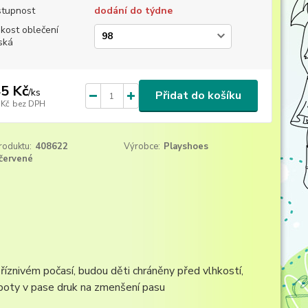
tupnost
dodání do týdne
ikost oblečení
ská
5 Kč
/
ks
Přidat do košíku
 Kč
bez DPH
roduktu:
408622
Výrobce:
Playshoes
červené
říznivém počasí, budou děti chráněny před vlhkostí,
s boty v pase druk na zmenšení pasu