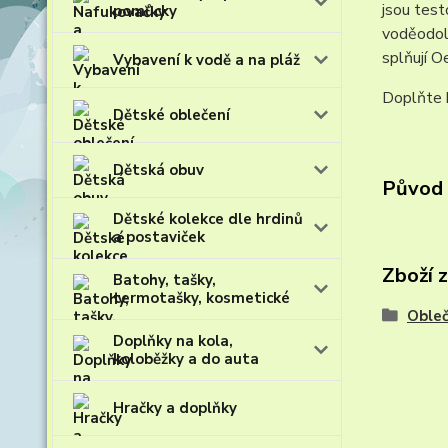
jsou test
pomůcky
voděodoln
splňují 
Vybavení k vodě a na pláž
Doplňte k
Dětské oblečení
Dětská obuv
Původ 
Dětské kolekce dle hrdinů
a postaviček
Zboží 
Batohy, tašky,
termotašky, kosmetické
Obleč
Doplňky na kola,
koloběžky a do auta
Hračky a doplňky