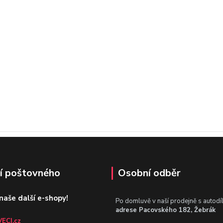
í poštovného
Osobní odběr
 naše další e-shopy!
Po domluvě v naší prodejně s autodí
adrese Pacovského 182, Žebrák
ECI.cz