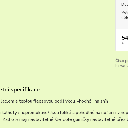
Dos
Vel
dět
54
450
Číslo p
barva:
tní specifikace
 laclem a teplou fleesovou podšívkou, vhodné i na sníh
í kalhoty / nepromokavé/ Jsou lehké a pohodlné na nošení i v nep
. . Kalhoty maji nastavitelné šle, dole gumičky nastavitelné pře