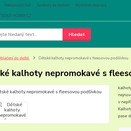
Reklamační řád
Soubory ke stažení
Možnosti dopravy
ODILY-HOBBY.CZ
Hledat
blečení do deště
Dětské kalhoty nepromokavé s fleesovou podšívkou
ké kalhoty nepromokavé s flees
kalhot
nejnov
v nepří
Kalhot
pase d