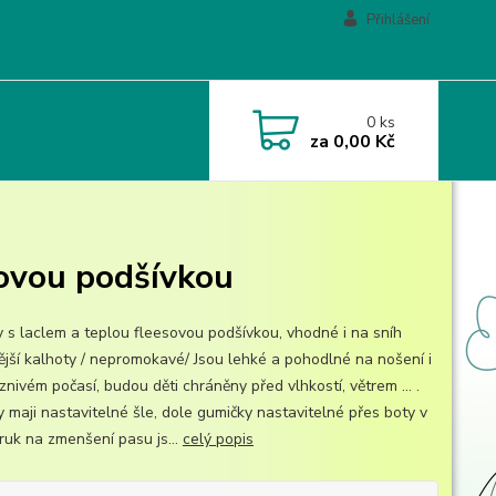
Přihlášení
0
ks
za
0,00 Kč
ovou podšívkou
y s laclem a teplou fleesovou podšívkou, vhodné i na sníh
ější kalhoty / nepromokavé/ Jsou lehké a pohodlné na nošení i
znivém počasí, budou děti chráněny před vlhkostí, větrem ... .
y maji nastavitelné šle, dole gumičky nastavitelné přes boty v
ruk na zmenšení pasu js...
celý popis