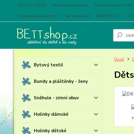
VRATKA ZBOŽÍ
Obchodní podmínky
Ochrana osobních dat
Hodnocení a recenze
Jak nakupovat
BABYVECI.CZ
AUT
Úvod
O
Bytový textil
Děts
Bundy a pláštěnky - ženy
Sněhule - zimní obuv
Holinky dámské
Holinky dětské