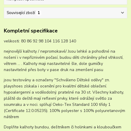
Související zboží
1
Kompletní specifikace
velikosti: 80 86 92 98 104 116 128 140
nejnovější kalhoty / nepromokavé/ Jsou lehké a pohodlné na
nošení i v nepříznivém počasí, budou děti chráněny před vlhkostí,
větrem ... . Kalhoty maji nastavitelné šle, dole gumičky
nastavitelné přes boty v pase druk na zmenšení pasu
jsou testovány a označeny "Schváleno Dětské oděvy" zn.
playshoes získala i ocenění pro kvalitní dětské oblečení.
hypoalergenní a voděodolný. pratelné na 30 st. Všechny kalhoty,
pláště do deště mají reflexní prvky, které odrážejí světlo za
soumraku a v noci. splňují Oeko-Tex Standard 100 třídy 1
(Certificate 12.0.05235). 100% polyester s 100% polyuretanovým
nátěrem
Doplňte kalhoty bundou, deštníkem či holinkami a klouboučkem