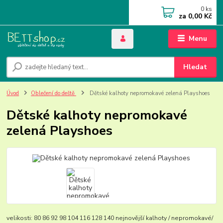
0
ks
za
0,00 Kč
Menu
Hledat
Úvod
Oblečení do deště
Dětské kalhoty nepromokavé zelená Playshoes
Dětské kalhoty nepromokavé
zelená Playshoes
velikosti: 80 86 92 98 104 116 128 140 nejnovější kalhoty / nepromokavé/