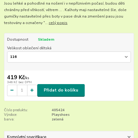
Jsou lehké a pohodlné na nošení i v nepříznivém počasí, budou děti
chráněny před vlhkostí, větrem ... . Kalhoty maji nastavitelné šle, dole
gumičky nastavitelné přes boty v pase druk na zmenšení pasu jsou
testovány a označeny "...
celý popis
Dostupnost
Skladem
Velikost oblečení dětská
419 Kč
/
ks
346 Kč
bez DPH
Přidat do košíku
Číslo produktu:
405424
Výrobce:
Playshoes
barva:
zelená
Kompletní specifikace