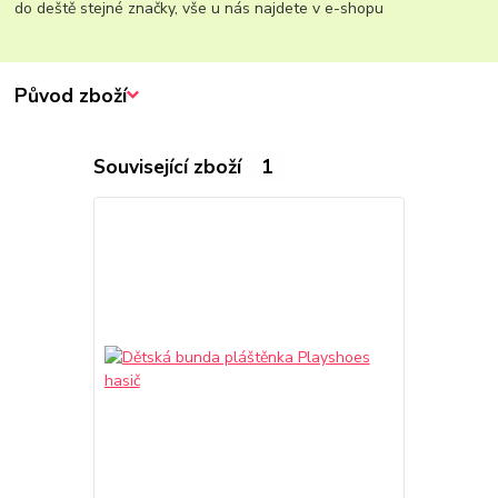
do deště stejné značky, vše u nás najdete v e-shopu
Původ zboží
Související zboží
1