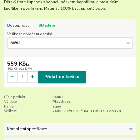
Dětský froté župánek s kapucí, páskem, kapsičkou a praktickým
knoflíkem pod krkem. Materiál: 100% bavlna.
celý popis
Dostupnost
Skladem
Velikost oblečení dětská
559 Kč
/
ks
462 Kč
bez DPH
Přidat do košíku
Číslo produktu:
340020
Výrobce:
Playshoes
barva:
aqua
Velikosti:
74/80, 86/92, 98/104, 110/116, 122/128
Kompletní specifikace