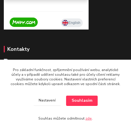
Kontakty
Pro základní funkčnost, zpříjemnění používání webu, analytické
+420 604 921 321
účely a v případě udělení souhlasu také pro účely cílení reklamy
v pracovní době po - pá 9 - 16
využíváme soubory cookies. Nastavení vlastních preferencí
cookies můžete kdykoli upravit odkazem ve spodní části stránek.
info@bettshop.cz
Souhlasím
Nastavení
Souhlas můžete odmítnout
zde
.
Vytvořeno na
Eshop-rychle.cz