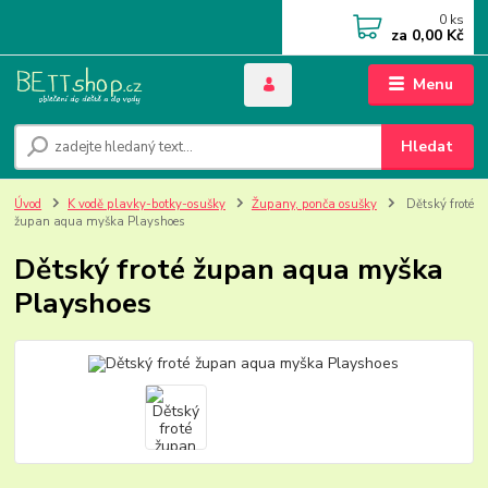
0
ks
za
0,00 Kč
Menu
Hledat
Úvod
K vodě plavky-botky-osušky
Župany, ponča osušky
Dětský froté
župan aqua myška Playshoes
Dětský froté župan aqua myška
Playshoes