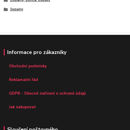
Župany, ponča osušky
župany
Informace pro zákazníky
Obchodní podmínky
Reklamační řád
GDPR - Obecné nařízení o ochraně údajů
Jak nakupovat
Sloučení poštovného