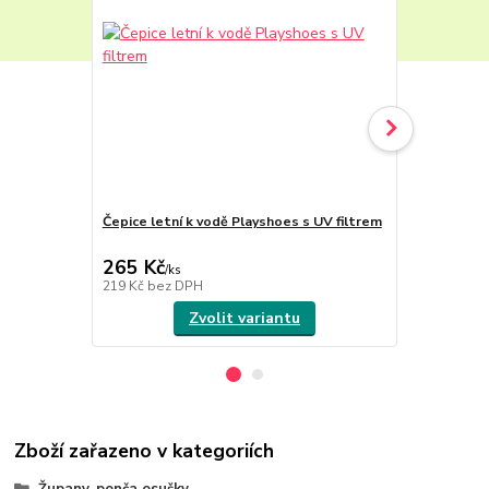
Čepice letní k vodě Playshoes s UV filtrem
Playshoes P
UPF 50+ My
265 Kč
625 Kč
/
ks
/
ks
219 Kč
bez DPH
517 Kč
bez 
Zvolit variantu
Zboží zařazeno v kategoriích