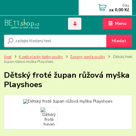
0
ks
za
0,00 Kč
Menu
Hledat
Úvod
K vodě plavky-botky-osušky
Župany, ponča osušky
Dětský froté
župan růžová myška Playshoes
Dětský froté župan růžová myška
Playshoes