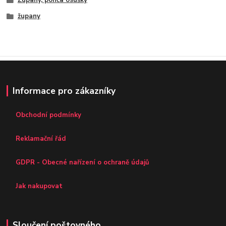
Župany, ponča osušky
župany
Informace pro zákazníky
Obchodní podmínky
Reklamační řád
GDPR - Obecné nařízení o ochraně údajů
Jak nakupovat
Sloučení poštovného