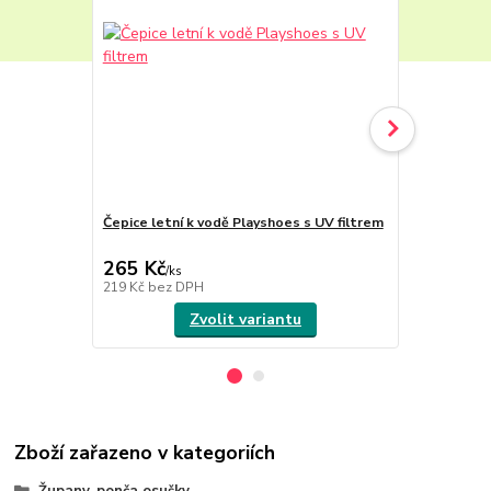
Čepice letní k vodě Playshoes s UV filtrem
Playshoes P
UPF 50+ My
265 Kč
625 Kč
/
ks
/
ks
219 Kč
bez DPH
517 Kč
bez 
Zvolit variantu
Zboží zařazeno v kategoriích