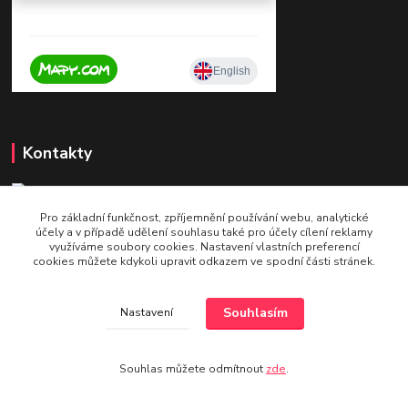
Kontakty
Pro základní funkčnost, zpříjemnění používání webu, analytické
+420 604 921 321
účely a v případě udělení souhlasu také pro účely cílení reklamy
v pracovní době po - pá 9 - 16
využíváme soubory cookies. Nastavení vlastních preferencí
cookies můžete kdykoli upravit odkazem ve spodní části stránek.
info@bettshop.cz
Souhlasím
Nastavení
Souhlas můžete odmítnout
zde
.
Vytvořeno na
Eshop-rychle.cz