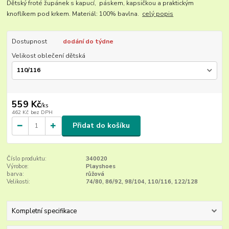
Dětský froté župánek s kapucí, páskem, kapsičkou a praktickým
knoflíkem pod krkem. Materiál: 100% bavlna.
celý popis
Dostupnost
dodání do týdne
Velikost oblečení dětská
559 Kč
/
ks
462 Kč
bez DPH
Přidat do košíku
Číslo produktu:
340020
Výrobce:
Playshoes
barva:
růžová
Velikosti:
74/80, 86/92, 98/104, 110/116, 122/128
Kompletní specifikace