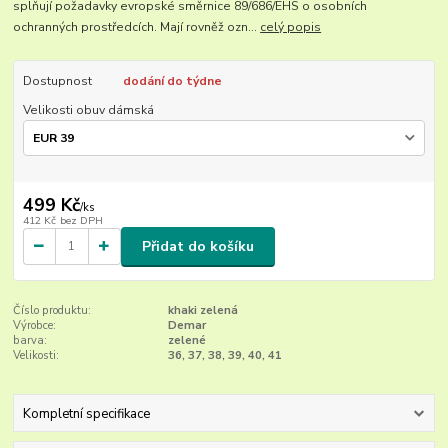
splňují požadavky evropské směrnice 89/686/EHS o osobních
ochranných prostředcích. Mají rovněž ozn...
celý popis
Dostupnost
dodání do týdne
Velikosti obuv dámská
499 Kč
/
ks
412 Kč
bez DPH
Přidat do košíku
Číslo produktu:
khaki zelená
Výrobce:
Demar
barva:
zelené
Velikosti:
36, 37, 38, 39, 40, 41
Kompletní specifikace