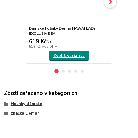
Dámské holinky Demar HAWAI LADY
Dámské hol
EXCLUSIVE EA
EXCLUSIVE 
619 Kč
619 Kč
/
ks
/
ks
512 Kč
bez DPH
512 Kč
bez 
Zvolit variantu
Zboží zařazeno v kategoriích
Holinky dámské
značka Demar