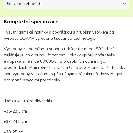
Související zboží
5
Kompletní specifikace
Kvalitní dámské holínky s podrážkou s hrubším vzorkem od
výrobce DEMAR vyrobené lisovanou technologií.
Vyrobeny z odolného a snadno udržovatelného PVC, které
zajišťuje jejich dlouhou životnost. Holínky splňují požadavky
evropské směrnice 89/686/EHS o osobních ochranných
prostředcích. Mají rovněž označení CE, které znamená, že holínky
jsou vyrobeny v souladu s příslušnými právními předpisy EU jako
ochranné pracovní prostředky.
Délka vnitřní stélky velikost
•36-23,5 cm
•37-24,5 cm
•38-25 cm