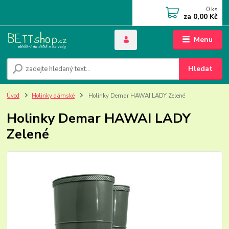
0
ks
za
0,00 Kč
Menu
Hledat
Úvod
Holinky dámské
Holinky Demar HAWAI LADY Zelené
Holinky Demar HAWAI LADY
Zelené