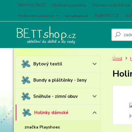
VRATKA ZBOŽÍ
Obchodní podmínky
Ochrana osobních dat
Hodnocení a recenze
Jak nakupovat
BABYVECI.CZ
AUT
Úvod
H
Bytový textil
Holi
Bundy a pláštěnky - ženy
Sněhule - zimní obuv
Holinky dámské
značka Playshoes