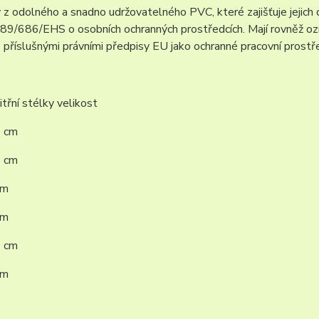
z odolného a snadno udržovatelného PVC, které zajišťuje jejich 
89/686/EHS o osobních ochranných prostředcích. Mají rovněž ozn
 příslušnými právními předpisy EU jako ochranné pracovní prostř
třní stélky velikost
5 cm
5 cm
cm
cm
5 cm
cm