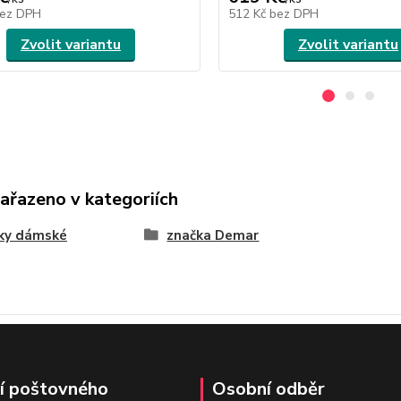
ez DPH
512 Kč
bez DPH
Zvolit variantu
Zvolit variantu
zařazeno v kategoriích
nky dámské
značka Demar
í poštovného
Osobní odběr