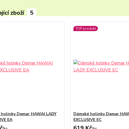
jící zboží
5
TOP produkt
 holinky Demar HAWAI LADY
Dámské holinky Demar HA
IVE EA
EXCLUSIVE EC
č
619 Kč
/
ks
/
ks