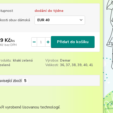
tupnost
dodání do týdne
ikosti obuv dámská
9 Kč
/
ks
Přidat do košíku
 Kč
bez DPH
roduktu:
khaki zelená
Výrobce:
Demar
zelené
Velikosti:
36, 37, 38, 39, 40, 41
visející zboží
5
R vyrobené lisovanou technologií.