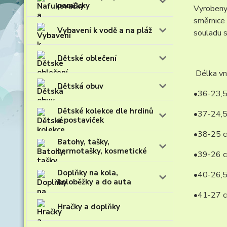
pomůcky
Vyrobeny 
směrnice 
Vybavení k vodě a na pláž
souladu s
Dětské oblečení
Délka vni
Dětská obuv
•36-23,
Dětské kolekce dle hrdinů
•37-24,
a postaviček
•38-25 
Batohy, tašky,
termotašky, kosmetické
•39-26 
Doplňky na kola,
•40-26,
koloběžky a do auta
•41-27 
Hračky a doplňky