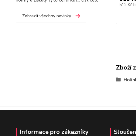
normy a získaly tyto certifikát...
číst celé
512 Kč
b
Zobrazit všechny novinky
Zboží 
Holi
Informace pro zákazníky
Sloučen