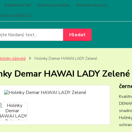
Reklamační řád
Soubory ke stažení
Možnosti dopravy
ODILY-HOBBY.CZ
Hledat
olinky dámské
Holinky Demar HAWAI LADY Zelené
nky Demar HAWAI LADY Zelené
čern
Kvalit
DEMAR 
snadno
Holínk
ochran