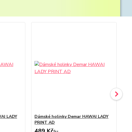
WAI LADY
Dámské holinky Demar HAWAI LADY
Dá
PRINT AD
489 Kč
4
/
ks