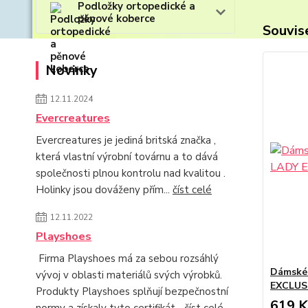
Podložky ortopedické a
pěnové koberce
Souvise
Novinky
12.11.2024
Evercreatures
Evercreatures je jediná britská značka ,
která vlastní výrobní továrnu a to dává
společnosti plnou kontrolu nad kvalitou .
Holinky jsou dováženy přím...
číst celé
12.11.2022
Playshoes
Firma Playshoes má za sebou rozsáhlý
Dámské
vývoj v oblasti materiálů svých výrobků.
EXCLUS
Produkty Playshoes splňují bezpečnostní
619 K