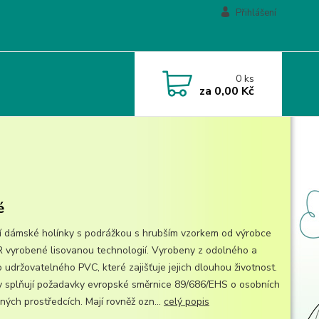
Přihlášení
0
ks
za
0,00 Kč
é
ní dámské holínky s podrážkou s hrubším vzorkem od výrobce
vyrobené lisovanou technologií. Vyrobeny z odolného a
 udržovatelného PVC, které zajišťuje jejich dlouhou životnost.
y splňují požadavky evropské směrnice 89/686/EHS o osobních
ných prostředcích. Mají rovněž ozn...
celý popis