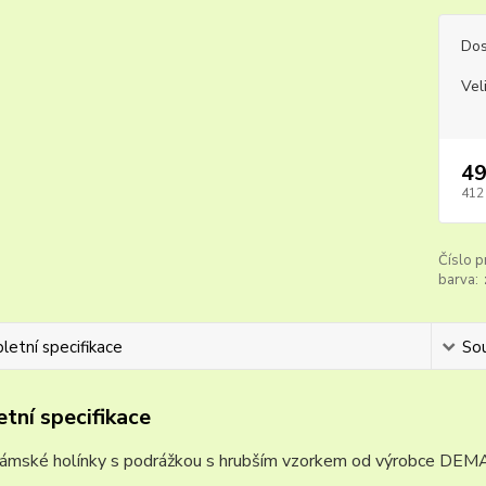
Dos
Vel
49
412
Číslo p
barva:
etní specifikace
Sou
tní specifikace
 dámské holínky s podrážkou s hrubším vzorkem od výrobce DEMA