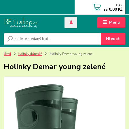
0
ks
za
0,00 Kč
Menu
Hledat
Úvod
Holinky dámské
Holinky Demar young zelené
Holinky Demar young zelené