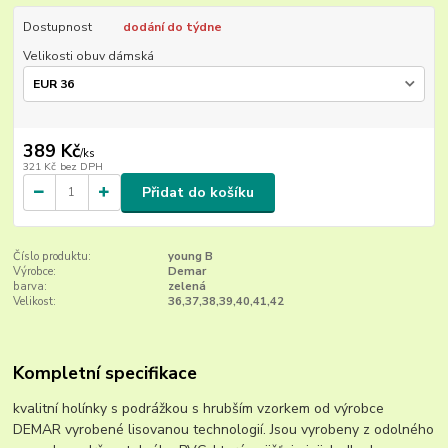
Dostupnost
dodání do týdne
Velikosti obuv dámská
389 Kč
/
ks
321 Kč
bez DPH
Přidat do košíku
Číslo produktu:
young B
Výrobce:
Demar
barva:
zelená
Velikost:
36,37,38,39,40,41,42
Kompletní specifikace
kvalitní holínky s podrážkou s hrubším vzorkem od výrobce
DEMAR vyrobené lisovanou technologií. Jsou vyrobeny z odolného