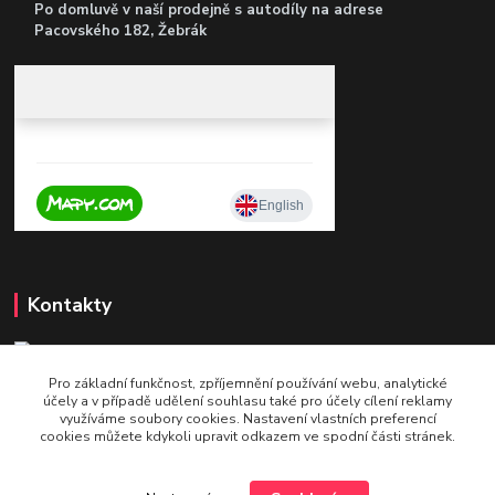
Po domluvě v naší prodejně s autodíly
na adrese
Pacovského 182, Žebrák
Kontakty
Pro základní funkčnost, zpříjemnění používání webu, analytické
+420 604 921 321
účely a v případě udělení souhlasu také pro účely cílení reklamy
v pracovní době po - pá 9 - 16
využíváme soubory cookies. Nastavení vlastních preferencí
cookies můžete kdykoli upravit odkazem ve spodní části stránek.
info@bettshop.cz