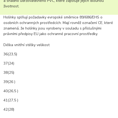
a snadno udržovatelného PVC, které zajišťuje jejich dlouhou
životnost.
Holínky splňují požadavky evropské směrnice 89/686/EHS o
osobních ochranných prostředcích. Mají rovněž označení CE, které
znamená, že holínky jsou vyrobeny v souladu s příslušnými
právními předpisy EU jako ochranné pracovní prostředky.
Délka vnitřní stélky velikost
36(23,5)
37(24)
38(25)
39(26 )
40(26,5 )
41(27,5 )
42(28)