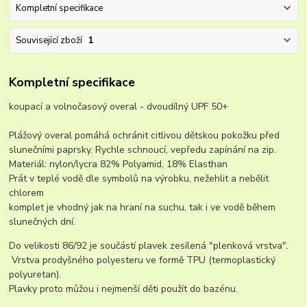
Kompletní specifikace
Související zboží
1
Kompletní specifikace
koupací a volnočasový overal - dvoudílný UPF 50+
Plážový overal pomáhá ochránit citlivou dětskou pokožku před
slunečními paprsky. Rychle schnoucí, vepředu zapínání na zip.
Materiál: nylon/lycra 82% Polyamid, 18% Elasthan
Prát v teplé vodě dle symbolů na výrobku, nežehlit a nebělit
chlorem
komplet je vhodný jak na hraní na suchu, tak i ve vodě během
slunečných dní.
Do velikosti 86/92 je součástí plavek zesílená "plenková vrstva".
Vrstva prodyšného polyesteru ve formě TPU (termoplastický
polyuretan).
Plavky proto můžou i nejmenší děti použít do bazénu.