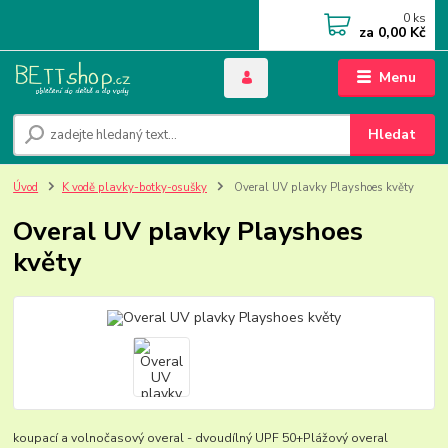
0
ks
za
0,00 Kč
Menu
Hledat
Úvod
K vodě plavky-botky-osušky
Overal UV plavky Playshoes květy
Overal UV plavky Playshoes
květy
koupací a volnočasový overal - dvoudílný UPF 50+Plážový overal