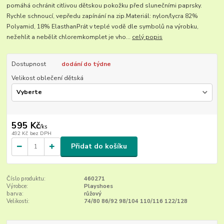
pomáhá ochránit citlivou dětskou pokožku před slunečními paprsky.
Rychle schnoucí, vepředu zapínání na zip.Materiál: nylon/lycra 82%
Polyamid, 18% ElasthanPrát v teplé vodě dle symbolů na výrobku,
nežehlit a nebělit chloremkomplet je vho...
celý popis
Dostupnost
dodání do týdne
Velikost oblečení dětská
595 Kč
/
ks
492 Kč
bez DPH
Přidat do košíku
Číslo produktu:
460271
Výrobce:
Playshoes
barva:
růžový
Velikosti:
74/80 86/92 98/104 110/116 122/128