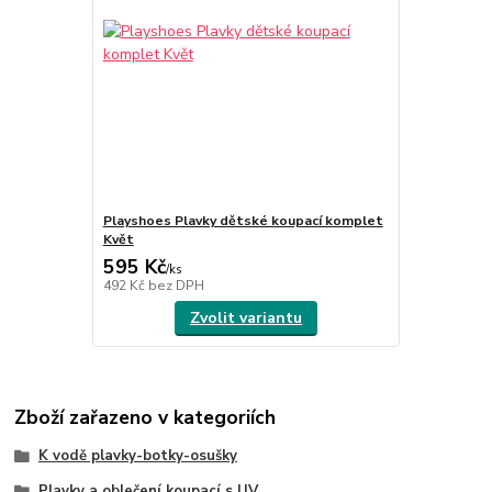
Playshoes Plavky dětské koupací komplet
Květ
595 Kč
/
ks
492 Kč
bez DPH
Zvolit variantu
Zboží zařazeno v kategoriích
K vodě plavky-botky-osušky
Plavky a oblečení koupací s UV