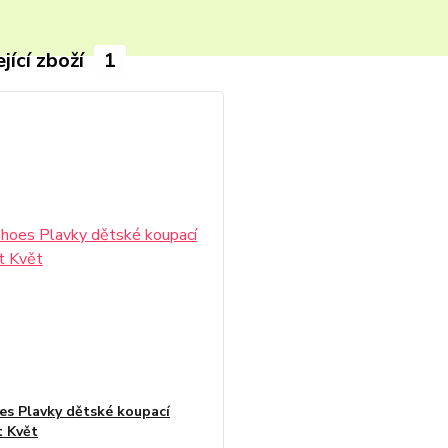
jící zboží
1
es Plavky dětské koupací
 Květ