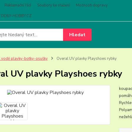
Reklamační řád
Soubory ke stažení
Možnosti dopravy
ODILY-HOBBY.CZ
Hledat
 vodě plavky-botky-osušky
Overal UV plavky Playshoes rybky
al UV plavky Playshoes rybky
koupac
pomáhá
Rychle
Polyam
nežehli