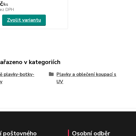
č
/
ks
ez DPH
Zvolit variantu
zařazeno v kategoriích
ě plavky-botky-
Plavky a oblečení koupací s
y
UV
í poštovného
Osobní odběr