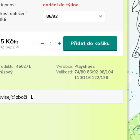
tupnost
dodání do týdne
ikost oblečení
ská
5 Kč
/
ks
Přidat do košíku
 Kč
bez DPH
roduktu:
460271
Výrobce:
Playshoes
růžový
Velikosti:
74/80 86/92 98/104
110/116 122/128
visející zboží
1