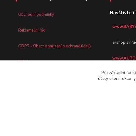
Navštivte i
Obchodní podmínky
www.BABYV
Reklamační řád
e-shop s hra
GDPR - Obecné nařízení o ochraně údajů
www.AUTOD
Jak nakupovat
Pro základní funk
e-shop pro va
účely cílení reklam