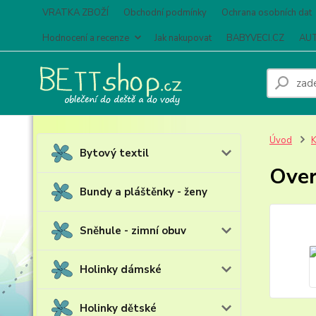
VRATKA ZBOŽÍ
Obchodní podmínky
Ochrana osobních dat
Hodnocení a recenze
Jak nakupovat
BABYVECI.CZ
AUT
Úvod
K
Bytový textil
Over
Bundy a pláštěnky - ženy
Sněhule - zimní obuv
Holinky dámské
Holinky dětské