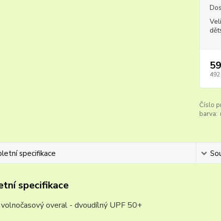
Dos
Vel
dět
59
492
Číslo p
barva:
etní specifikace
Sou
tní specifikace
a volnočasový overal - dvoudílný UPF 50+