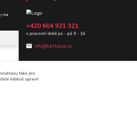
ly
na
+420 604 921 321
v pracovní době po - pá 9 - 16
info@bettshop.cz
 souhlasu také pro
žete kdykoli upravit
Vytvořeno na
Eshop-rychle.cz