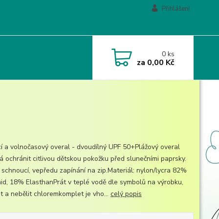
Přihlášení
0
ks
za
0,00 Kč
í a volnočasový overal - dvoudílný UPF 50+Plážový overal
 ochránit citlivou dětskou pokožku před slunečními paprsky.
 schnoucí, vepředu zapínání na zip.Materiál: nylon/lycra 82%
id, 18% ElasthanPrát v teplé vodě dle symbolů na výrobku,
t a nebělit chloremkomplet je vho...
celý popis