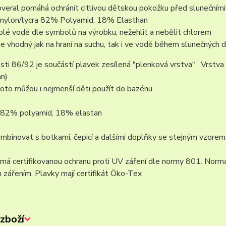
veral pomáhá ochránit citlivou dětskou pokožku před slunečními p
: nylon/lycra 82% Polyamid, 18% Elasthan
plé vodě dle symbolů na výrobku, nežehlit a nebělit chlorem
e vhodný jak na hraní na suchu, tak i ve vodě během slunečných d
sti 86/92 je součástí plavek zesílená "plenková vrstva". Vrst
n).
oto můžou i nejmenší děti použít do bazénu.
: 82% polyamid, 18% elastan
binovat s botkami, čepicí a dalšími doplňky se stejným vzorem,
má certifikovanou ochranu proti UV záření dle normy 801. Norm
 zářením. Plavky mají certifikát Öko-Tex
zboží