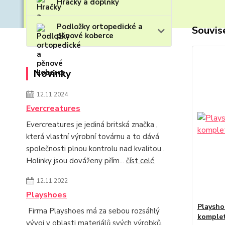
Hračky a doplňky
Podložky ortopedické a
Souvise
pěnové koberce
Novinky
12.11.2024
Evercreatures
Evercreatures je jediná britská značka ,
která vlastní výrobní továrnu a to dává
společnosti plnou kontrolu nad kvalitou .
Holinky jsou dováženy přím...
číst celé
12.11.2022
Playshoes
Playsho
Firma Playshoes má za sebou rozsáhlý
komplet
vývoj v oblasti materiálů svých výrobků.