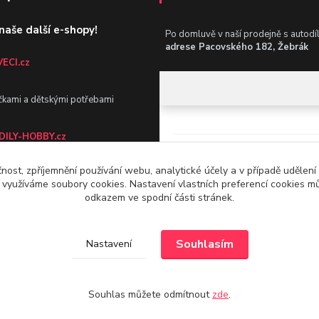
 naše další e-shopy!
Po domluvě v naší prodejně s autodí
adrese Pacovského 182, Žebrák
ECI.cz
čkami a dětskými potřebami
ILY-HOBBY.cz
čnost, zpříjemnění používání webu, analytické účely a v případě udělení
še auto, dílnu i zahradu
y využíváme soubory cookies. Nastavení vlastních preferencí cookies mů
odkazem ve spodní části stránek.
Souhlasím
Nastavení
Souhlas můžete odmítnout
zde
.