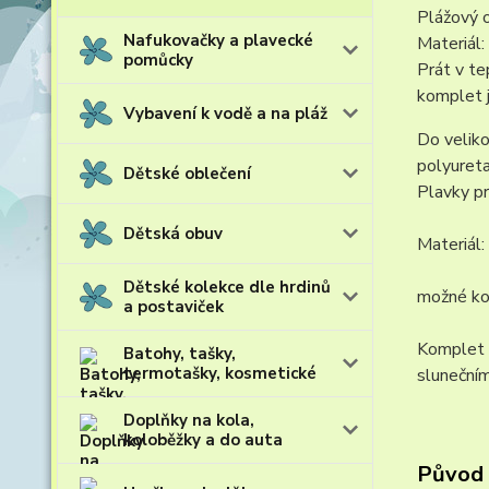
Plážový o
Nafukovačky a plavecké
Materiál
pomůcky
Prát v te
komplet j
Vybavení k vodě a na pláž
Do veliko
polyureta
Dětské oblečení
Plavky pr
Dětská obuv
Materiál
Dětské kolekce dle hrdinů
možné kom
a postaviček
Komplet 
Batohy, tašky,
termotašky, kosmetické
slunečním
Doplňky na kola,
koloběžky a do auta
Původ 