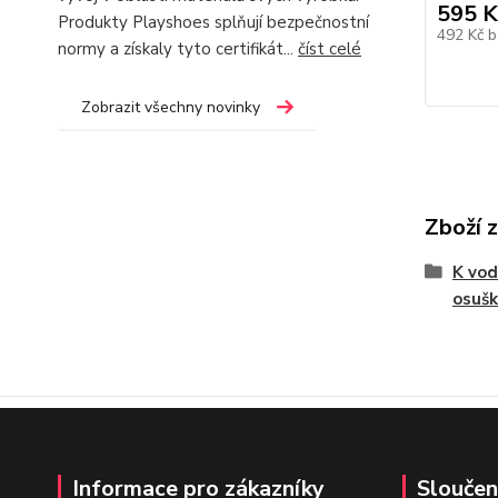
595 K
Produkty Playshoes splňují bezpečnostní
492 Kč
b
normy a získaly tyto certifikát...
číst celé
Zobrazit všechny novinky
Zboží 
K vod
osušk
Informace pro zákazníky
Sloučen