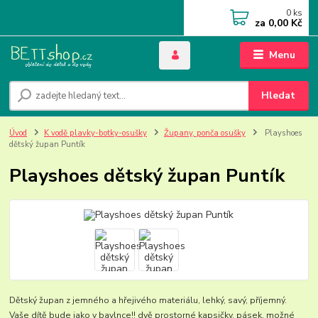
0
ks
za
0,00 Kč
Menu
Hledat
Úvod
K vodě plavky-botky-osušky
Župany, ponča osušky
Playshoes
dětský župan Puntík
Playshoes dětský župan Puntík
Dětský župan z jemného a hřejivého materiálu, lehký, savý, příjemný.
Vaše dítě bude jako v bavlnce!! dvě prostorné kapsičky, pásek, možné