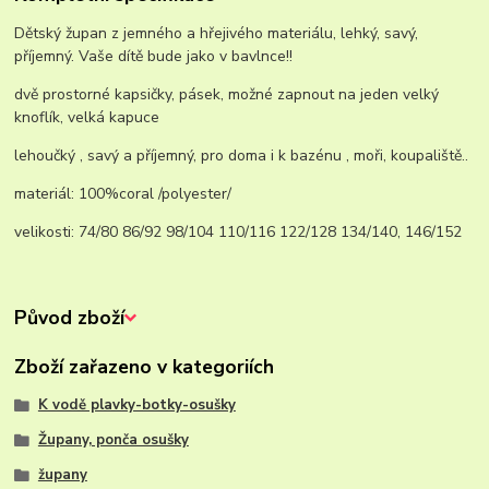
Dětský župan z jemného a hřejivého materiálu, lehký, savý,
příjemný. Vaše dítě bude jako v bavlnce!!
dvě prostorné kapsičky, pásek, možné zapnout na jeden velký
knoflík, velká kapuce
lehoučký , savý a příjemný, pro doma i k bazénu , moři, koupaliště..
materiál: 100%coral /polyester/
velikosti: 74/80 86/92 98/104 110/116 122/128 134/140, 146/152
Původ zboží
Zboží zařazeno v kategoriích
K vodě plavky-botky-osušky
Župany, ponča osušky
župany