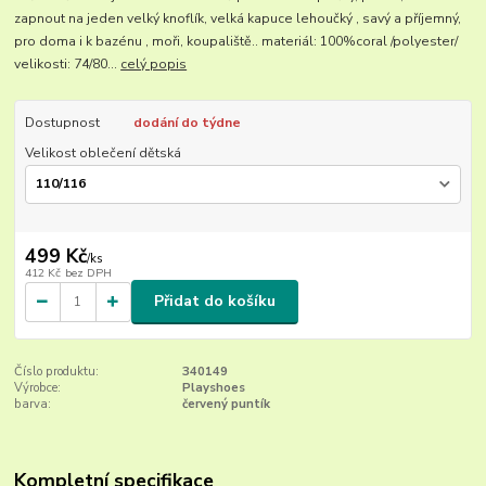
zapnout na jeden velký knoflík, velká kapuce lehoučký , savý a příjemný,
pro doma i k bazénu , moři, koupaliště.. materiál: 100%coral /polyester/
velikosti: 74/80...
celý popis
Dostupnost
dodání do týdne
Velikost oblečení dětská
499 Kč
/
ks
412 Kč
bez DPH
Přidat do košíku
Číslo produktu:
340149
Výrobce:
Playshoes
barva:
červený puntík
Kompletní specifikace