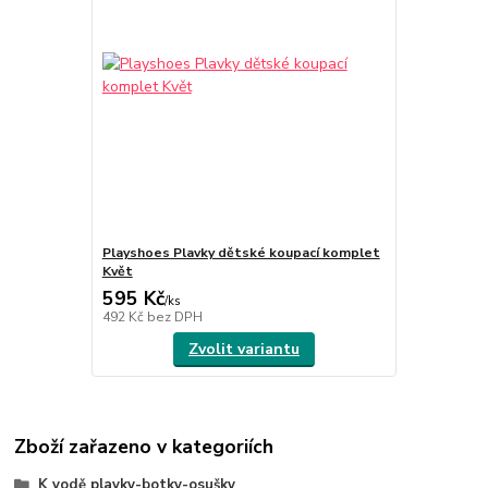
Playshoes Plavky dětské koupací komplet
Květ
595 Kč
/
ks
492 Kč
bez DPH
Zvolit variantu
Zboží zařazeno v kategoriích
K vodě plavky-botky-osušky