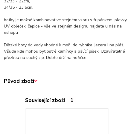
32/33 - 22cm,
34/35 - 23,5cm.
botky je možné kombinovat ve stejném vzoru s župánkem, plavky,
UV obleček, čepice - vše ve stejném designu najdete u nás na
eshopu
Dětské boty do vody vhodné k moři, do rybníka, jezera i na pláž.
Všude kde mohou být ostré kamínky a pálící písek. Uzavíratelné
přezkou na suchý zip. Dobře drží na nožičce.
Původ zboží
Související zboží
1