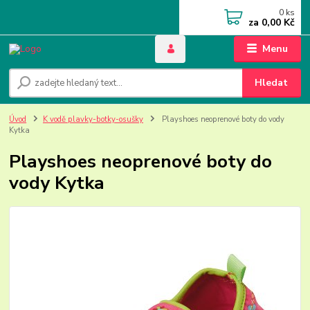
0
ks
za
0,00 Kč
Menu
Hledat
Úvod
K vodě plavky-botky-osušky
Playshoes neoprenové boty do vody
Kytka
Playshoes neoprenové boty do
vody Kytka