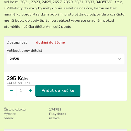
Velikosti: 20/21, 22/23, 24/25, 26/27, 28/29, 30/31, 32/33, 34/35PVC - free,
UV80+Boty do vody by měly dobře sedět na nožičce, berou se bez
nadměrku oproti klasickým botkám, proto většinou odpovídá o cca číslo
menší botky do vody Správnou velikost vyberete snadněji, pokud
přeměříte nožičku dítěte Vn...
celý popis
Dostupnost
dodání do týdne
Velikost obuv dětská
295 Kč
/
ks
244 Kč
bez DPH
Přidat do košíku
Číslo produktu:
174759
Výrobce:
Playshoes
barva:
růžová