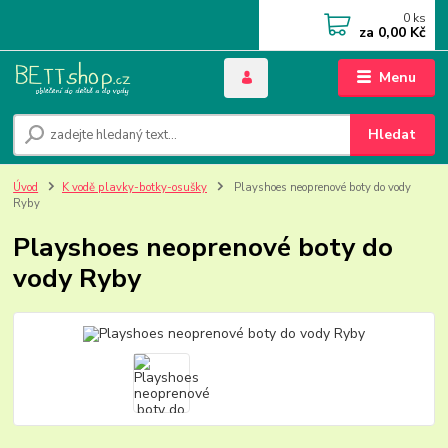
0
ks
za
0,00 Kč
Menu
Hledat
Úvod
K vodě plavky-botky-osušky
Playshoes neoprenové boty do vody
Ryby
Playshoes neoprenové boty do
vody Ryby