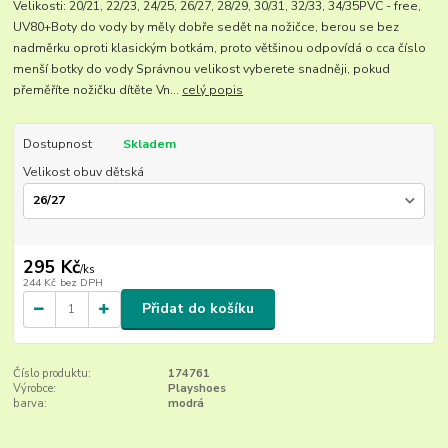
Velikosti: 20/21, 22/23, 24/25, 26/27, 28/29, 30/31, 32/33, 34/35PVC - free,
UV80+Boty do vody by měly dobře sedět na nožičce, berou se bez
nadměrku oproti klasickým botkám, proto většinou odpovídá o cca číslo
menší botky do vody Správnou velikost vyberete snadněji, pokud
přeměříte nožičku dítěte Vn...
celý popis
Dostupnost
Skladem
Velikost obuv dětská
295 Kč
/
ks
244 Kč
bez DPH
Přidat do košíku
Číslo produktu:
174761
Výrobce:
Playshoes
barva:
modrá