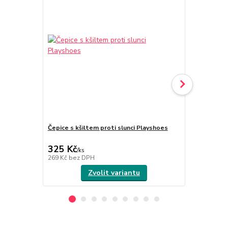
Čepice s kšiltem proti slunci Playshoes
Overal UV p
325 Kč
595 Kč
/
ks
/
ks
269 Kč
bez DPH
492 Kč
bez 
Zvolit variantu