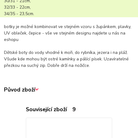
30/31 - 21cm,
32/33 - 22cm,
34/35 - 23,5cm.
botky je možné kombinovat ve stejném vzoru s župánkem, plavky,
UV obleček, čepice - vše ve stejném designu najdete u nás na
eshopu
Dětské boty do vody vhodné k moři, do rybníka, jezera i na pláž.
Všude kde mohou být ostré kamínky a pálící písek. Uzavíratelné
přezkou na suchý zip. Dobře drží na nožičce.
Původ zboží
Související zboží
9