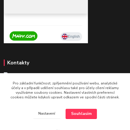
Kontakty
Pro základní funkčnost, zpříjemnění používání webu, analytické
+420 604 921 321
účely a v případě udělení souhlasu také pro účely cílení reklamy
v pracovní době po - pá 9 - 16
využíváme soubory cookies. Nastavení vlastních preferencí
cookies můžete kdykoli upravit odkazem ve spodní části stránek.
info@bettshop.cz
Souhlasím
Nastavení