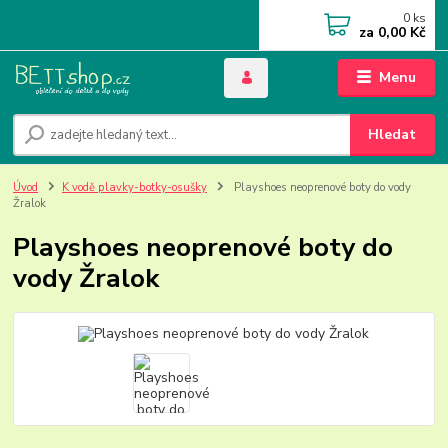
0
ks
za
0,00 Kč
Menu
Hledat
Úvod
K vodě plavky-botky-osušky
Playshoes neoprenové boty do vody
Žralok
Playshoes neoprenové boty do
vody Žralok