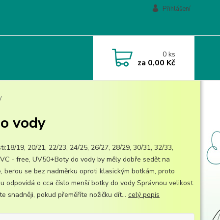
Přihlášení
0
ks
za
0,00 Kč
y
do vody
ti:18/19, 20/21, 22/23, 24/25, 26/27, 28/29, 30/31, 32/33,
VC - free, UV50+Boty do vody by měly dobře sedět na
e, berou se bez nadměrku oproti klasickým botkám, proto
ou odpovídá o cca číslo menší botky do vody Správnou velikost
e snadněji, pokud přeměříte nožičku dít...
celý popis