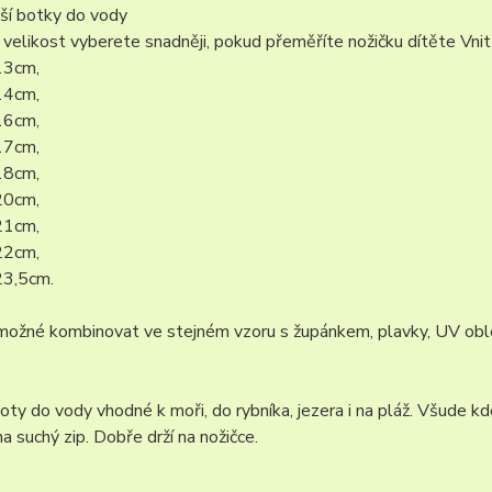
nší botky do vody
velikost vyberete snadněji, pokud přeměříte nožičku dítěte Vnitř
13cm,
14cm,
16cm,
17cm,
18cm,
20cm,
21cm,
22cm,
23,5cm.
možné kombinovat ve stejném vzoru s župánkem, plavky, UV oble
ty do vody vhodné k moři, do rybníka, jezera i na pláž. Všude kd
a suchý zip. Dobře drží na nožičce.