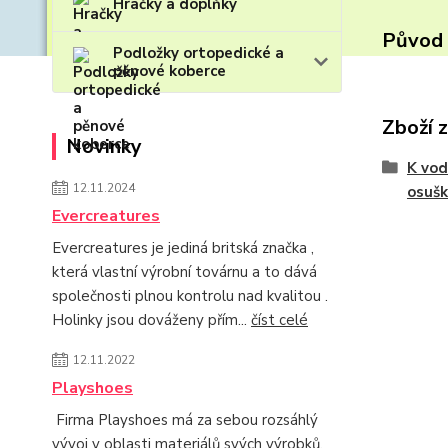
Hračky a doplňky
Původ 
Podložky ortopedické a
pěnové koberce
Zboží 
Novinky
K vod
12.11.2024
osušk
Evercreatures
Evercreatures je jediná britská značka ,
která vlastní výrobní továrnu a to dává
společnosti plnou kontrolu nad kvalitou .
Holinky jsou dováženy přím...
číst celé
12.11.2022
Playshoes
Firma Playshoes má za sebou rozsáhlý
vývoj v oblasti materiálů svých výrobků.