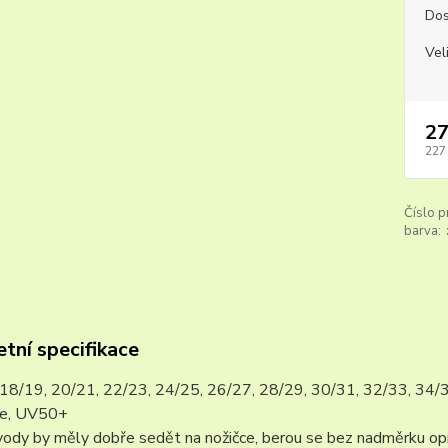
Dos
Vel
27
227
Číslo p
barva:
tní specifikace
i:18/19, 20/21, 22/23, 24/25, 26/27, 28/29, 30/31, 32/33, 34/
ee, UV50+
ody by měly dobře sedět na nožičce, berou se bez nadměrku opr