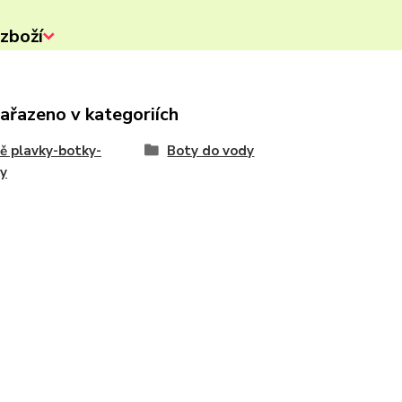
zboží
zařazeno v kategoriích
ě plavky-botky-
Boty do vody
y