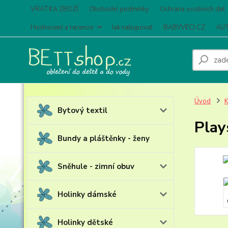
VRATKA ZBOŽÍ
Obchodní podmínky
Ochrana osobních dat
Hodnocení a recenze
Jak nakupovat
BABYVECI.CZ
AUT
Úvod
K
Bytový textil
Play
Bundy a pláštěnky - ženy
Sněhule - zimní obuv
Holinky dámské
Holinky dětské