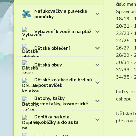
číslo me
Nafukovačky a plavecké
Správnou 
pomůcky
18/19 - 
20/21 - 
Vybavení k vodě a na pláž
22/23 - 
24/25 - 
26/27 - 
Dětské oblečení
28/29 - 
30/31 - 
Dětská obuv
32/33 - 
34/35 - 
Dětské kolekce dle hrdinů
a postaviček
botky je 
Batohy, tašky,
eshopu
termotašky, kosmetické
Dětské bo
Doplňky na kola,
přezkou n
koloběžky a do auta