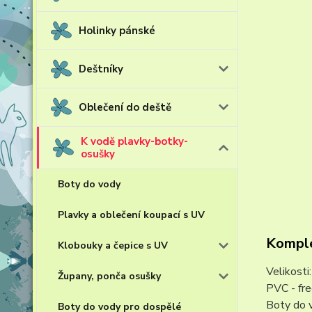
Holinky pánské
Deštníky
Oblečení do deště
K vodě plavky-botky-
osušky
Boty do vody
Plavky a oblečení koupací s UV
Komple
Klobouky a čepice s UV
Velikost
Župany, ponča osušky
PVC - fr
Boty do v
Boty do vody pro dospělé