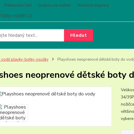
Reklamační řád
Soubory ke stažení
Možnosti dopravy
ODILY-HOBBY.CZ
Hledat
 vodě plavky-botky-osušky
Playshoes neoprenové dětské boty do vod
shoes neoprenové dětské boty 
Velikos
34/35P
nožičc
většin
vyberet