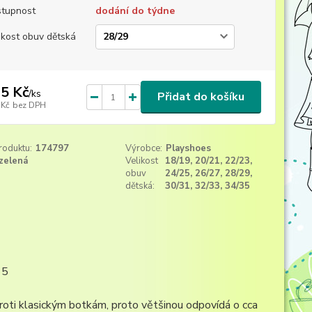
tupnost
dodání do týdne
ikost obuv dětská
5 Kč
/
ks
Přidat do košíku
 Kč
bez DPH
roduktu:
174797
Výrobce:
Playshoes
zelená
Velikost
18/19, 20/21, 22/23,
obuv
24/25, 26/27, 28/29,
dětská:
30/31, 32/33, 34/35
35
oti klasickým botkám, proto většinou odpovídá o cca