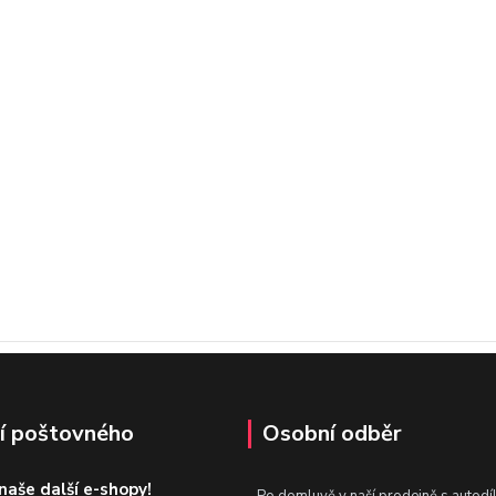
í poštovného
Osobní odběr
 naše další e-shopy!