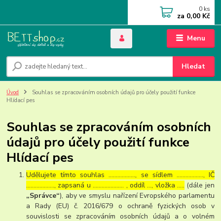
0
ks
za
0,00 Kč
Menu
Hledat
Úvod
Souhlas se zpracováním osobních údajů pro účely použití funkce
Hlídací pes
Souhlas se zpracováním osobních
údajů pro účely použití funkce
Hlídací pes
Udělujete tímto souhlas ……………..., se sídlem ………………, IČ
………………., zapsaná u ………………… , oddíl …, vložka …..
(dále jen
„Správce“
), aby ve smyslu nařízení Evropského parlamentu
a Rady (EU) č. 2016/679 o ochraně fyzických osob v
souvislosti se zpracováním osobních údajů a o volném