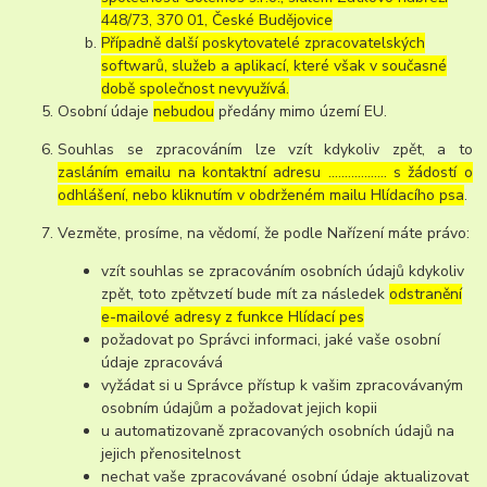
448/73, 370 01, České Budějovice
Případně další poskytovatelé zpracovatelských
softwarů, služeb a aplikací, které však v současné
době společnost nevyužívá.
Osobní údaje
nebudou
předány mimo území EU.
Souhlas se zpracováním lze vzít kdykoliv zpět, a to
zasláním emailu na kontaktní adresu ..……………. s žádostí o
odhlášení, nebo kliknutím v obdrženém mailu Hlídacího psa
.
Vezměte, prosíme, na vědomí, že podle Nařízení máte právo:
vzít souhlas se zpracováním osobních údajů kdykoliv
zpět, toto zpětvzetí bude mít za následek
odstranění
e-mailové adresy z funkce Hlídací pes
požadovat po Správci informaci, jaké vaše osobní
údaje zpracovává
vyžádat si u Správce přístup k vašim zpracovávaným
osobním údajům a požadovat jejich kopii
u automatizovaně zpracovaných osobních údajů na
jejich přenositelnost
nechat vaše zpracovávané osobní údaje aktualizovat