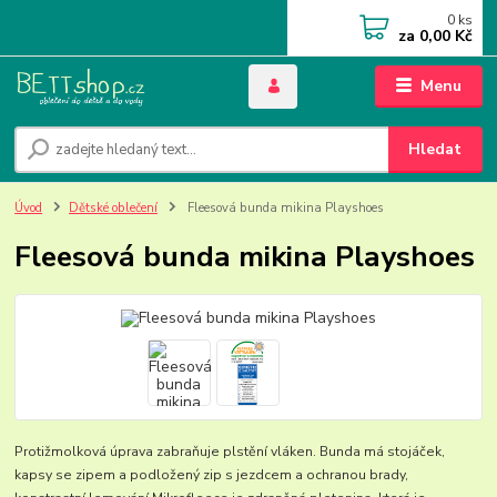
0
ks
za
0,00 Kč
Menu
Hledat
Úvod
Dětské oblečení
Fleesová bunda mikina Playshoes
Fleesová bunda mikina Playshoes
Protižmolková úprava zabraňuje plstění vláken. Bunda má stojáček,
kapsy se zipem a podložený zip s jezdcem a ochranou brady,