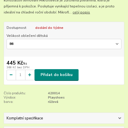
konstrastní lemování Mikrofleece je zdrsněná pletenina, která je
příjemná k pokožce. Poskytuje vynikající tepelnou izolaci, a je proto
ideální na chladné roční období. Mikrofl...
celý popis
Dostupnost
dodání do týdne
Velikost oblečení dětská
445 Kč
/
ks
368 Kč
bez DPH
Přidat do košíku
Číslo produktu:
420014
Výrobce:
Playshoes
barva:
růžová
Kompletní specifikace