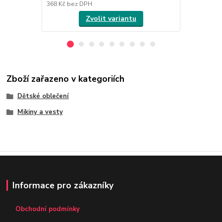
368 Kč
bez DPH
368 Kč
bez 
Zvolit variantu
Zboží zařazeno v kategoriích
Dětské oblečení
Mikiny a vesty
Informace pro zákazníky
Obchodní podmínky