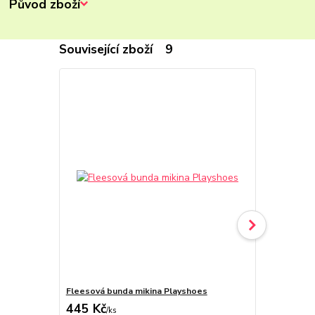
Původ zboží
Související zboží
9
Fleesová bunda mikina Playshoes
Fleesová bu
445 Kč
445 Kč
/
ks
/
ks