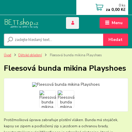
0
ks
za
0,00 Kč
Menu
Hledat
Úvod
Dětské oblečení
Fleesová bunda mikina Playshoes
Fleesová bunda mikina Playshoes
Protižmolková úprava zabraňuje plstění vláken. Bunda má stojáček,
kapsy se zipem a podložený zip s jezdcem a ochranou brady,