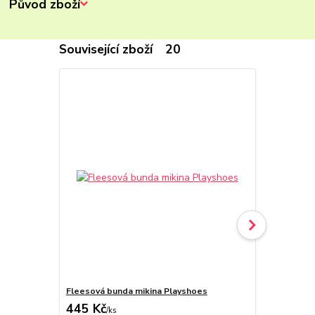
Původ zboží
Související zboží
20
Fleesová bunda mikina Playshoes
Fleesová bu
445 Kč
445 Kč
/
ks
/
ks