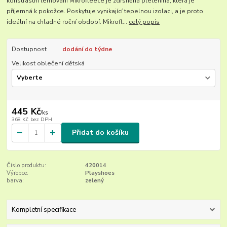
konstrastní lemování Mikrofleece je zdrsněná pletenina, která je
příjemná k pokožce. Poskytuje vynikající tepelnou izolaci, a je proto
ideální na chladné roční období. Mikrofl...
celý popis
Dostupnost
dodání do týdne
Velikost oblečení dětská
445 Kč
/
ks
368 Kč
bez DPH
Přidat do košíku
Číslo produktu:
420014
Výrobce:
Playshoes
barva:
zelený
Kompletní specifikace