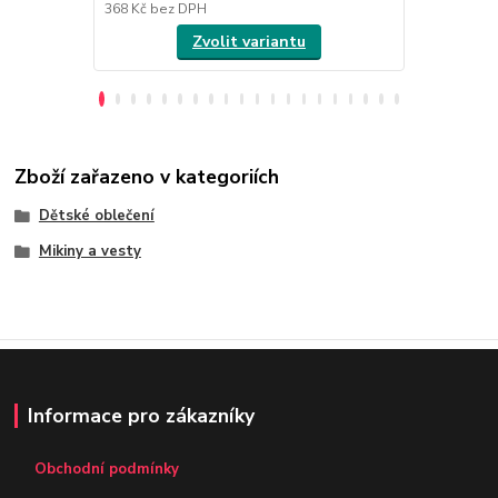
368 Kč
bez DPH
368 Kč
bez 
Zvolit variantu
Zboží zařazeno v kategoriích
Dětské oblečení
Mikiny a vesty
Informace pro zákazníky
Obchodní podmínky